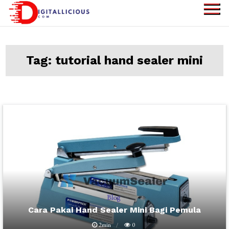
Skip
to
digitallicious.com
Sharing Digital
content
Information
Tag:
tutorial hand sealer mini
Blog
Cara Pakai Hand Sealer Mini Bagi Pemula
2min
0