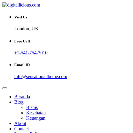
Skip
to
Sharing Digital Information
content
digitallicious.com
Visit Us
London, UK
Free Call
+1-541-754-3010
Email ID
info@sensationaltheme.com
Beranda
Blog
Bisnis
Kesehatan
Keuangan
About
Contact