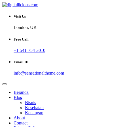
Skip
to
Sharing Digital Information
content
digitallicious.com
Visit Us
London, UK
Free Call
+1-541-754-3010
Email ID
info@sensationaltheme.com
Beranda
Blog
Bisnis
Kesehatan
Keuangan
About
Contact