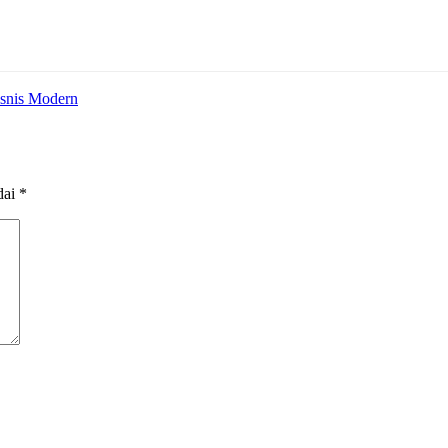
isnis Modern
dai
*