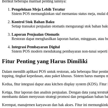
Berikut beberapa manfaat penting lainnya:
Pengelolaan Meja Lebih Teratur
Sistem POS memungkinkan staf memantau status meja, mulai dari
Kontrol Stok Bahan Baku
Setiap transaksi penjualan otomatis mengurangi stok bahan baku
Laporan Penjualan Otomatis
Restoran dapat menghasilkan laporan harian, mingguan, atau bu
Integrasi Pembayaran Digital
Sistem POS modern mendukung pembayaran non-tunai seperti kar
Fitur Penting yang Harus Dimiliki
Dalam memilih aplikasi POS untuk restoran, ada beberapa fitur pent
topping, tingkat kepedasan, atau paket khusus. Sistem harus mampu
Kedua, fitur integrasi dapur atau kitchen display system (KDS). Fit
Ketiga, fitur laporan dan analisis penjualan. Dengan data yang terstruk
membantu dalam menyusun strategi promosi dan pengadaan bahan b
Keempat, manajemen karyawan dan hak akses. Fitur ini memungkinkan 