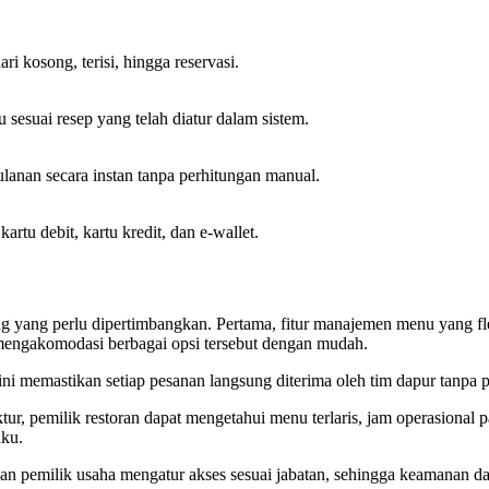
 kosong, terisi, hingga reservasi.
 sesuai resep yang telah diatur dalam sistem.
lanan secara instan tanpa perhitungan manual.
tu debit, kartu kredit, dan e-wallet.
ing yang perlu dipertimbangkan. Pertama, fitur manajemen menu yang f
 mengakomodasi berbagai opsi tersebut dengan mudah.
ur ini memastikan setiap pesanan langsung diterima oleh tim dapur tanp
tur, pemilik restoran dapat mengetahui menu terlaris, jam operasional pal
aku.
pemilik usaha mengatur akses sesuai jabatan, sehingga keamanan data 