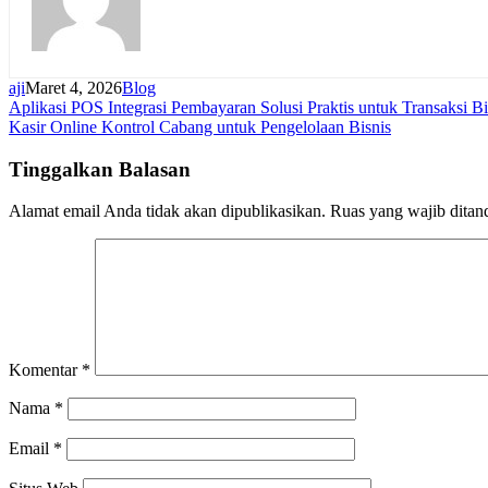
aji
Maret 4, 2026
Blog
Navigasi
Aplikasi POS Integrasi Pembayaran Solusi Praktis untuk Transaksi B
Kasir Online Kontrol Cabang untuk Pengelolaan Bisnis
pos
Tinggalkan Balasan
Alamat email Anda tidak akan dipublikasikan.
Ruas yang wajib ditan
Komentar
*
Nama
*
Email
*