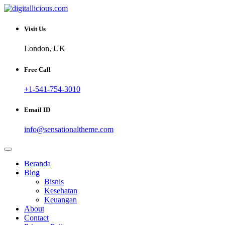
Skip
to
Sharing Digital Information
content
digitallicious.com
Visit Us
London, UK
Free Call
+1-541-754-3010
Email ID
info@sensationaltheme.com
Beranda
Blog
Bisnis
Kesehatan
Keuangan
About
Contact