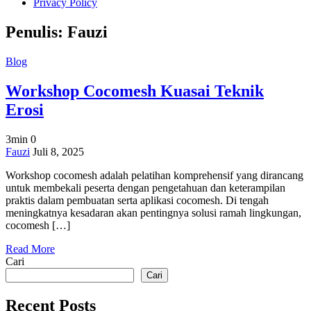
Privacy Policy
Penulis:
Fauzi
Blog
Workshop Cocomesh Kuasai Teknik
Erosi
3min
0
on
Fauzi
Juli 8, 2025
Workshop
Workshop cocomesh adalah pelatihan komprehensif yang dirancang
Cocomesh
untuk membekali peserta dengan pengetahuan dan keterampilan
Kuasai
praktis dalam pembuatan serta aplikasi cocomesh. Di tengah
Teknik
meningkatnya kesadaran akan pentingnya solusi ramah lingkungan,
Erosi
cocomesh […]
Read More
Cari
Cari
Recent Posts