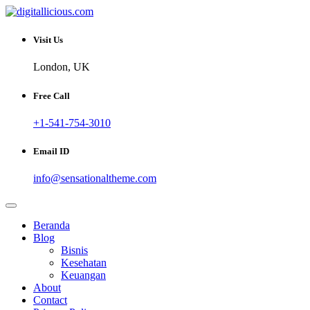
Skip
to
Sharing Digital Information
content
digitallicious.com
Visit Us
London, UK
Free Call
+1-541-754-3010
Email ID
info@sensationaltheme.com
Beranda
Blog
Bisnis
Kesehatan
Keuangan
About
Contact