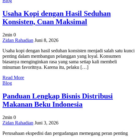
Blog
Usaha Kopi dengan Hasil Seduhan
Konsisten, Cuan Maksimal
2min
0
on
Zidan Rahadian
Juni 8, 2026
Usaha
Usaha kopi dengan hasil seduhan konsisten menjadi salah satu kunci
Kopi
penting dalam membangun pelanggan yang loyal. Konsumen
dengan
biasanya menginginkan rasa yang sama setiap kali membeli
Hasil
minuman favoritnya. Karena itu, pelaku […]
Seduhan
Konsisten,
Read More
Cuan
Blog
Maksimal
Panduan Lengkap Bisnis Distribusi
Makanan Beku Indonesia
2min
0
on
Zidan Rahadian
Juni 3, 2026
Panduan
Perusahaan ekspedisi dan pergudangan memegang peran penting
Lengkap