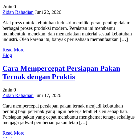
2min
0
on
Zidan Rahadian
Juni 22, 2026
Alat
Alat press untuk kebutuhan industri memiliki peran penting dalam
Press
berbagai proses produksi modern. Peralatan ini membantu
untuk
membentuk, menekan, dan memadatkan material sesuai kebutuhan
Kebutuhan
industri. Oleh karena itu, banyak perusahaan memanfaatkan […]
Industri
yang
Read More
Efisien
Blog
dan
Kuat
Cara Mempercepat Persiapan Pakan
Ternak dengan Praktis
2min
0
on
Zidan Rahadian
Juni 17, 2026
Cara
Cara mempercepat persiapan pakan ternak menjadi kebutuhan
Mempercepat
penting bagi peternak yang ingin bekerja lebih efisien setiap hari.
Persiapan
Persiapan pakan yang cepat membantu menghemat tenaga sekaligus
Pakan
menjaga jadwal pemberian pakan tetap […]
Ternak
dengan
Read More
Praktis