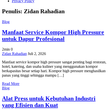
Privacy Policy
Penulis:
Zidan Rahadian
Blog
Manfaat Service Kompor High Pressure
untuk Dapur Profesional
2min
0
on
Zidan Rahadian
Juli 2, 2026
Manfaat
Manfaat service kompor high pressure sangat penting bagi restoran,
Service
hotel, katering, dan usaha kuliner yang menggunakan kompor
Kompor
berkapasitas besar setiap hari. Kompor high pressure menghasilkan
High
panas yang tinggi sehingga mampu […]
Pressure
untuk
Read More
Dapur
Blog
Profesional
Alat Press untuk Kebutuhan Industri
yang Efisien dan Kuat