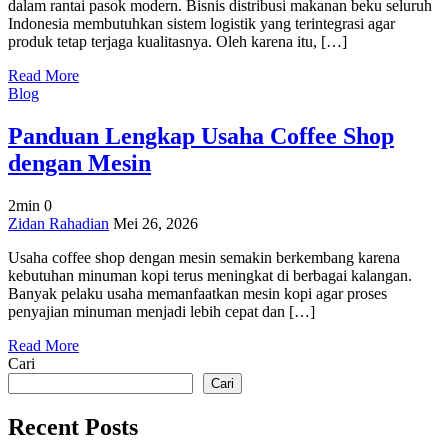
dalam rantai pasok modern. Bisnis distribusi makanan beku seluruh
Bisnis
Indonesia membutuhkan sistem logistik yang terintegrasi agar
Distribusi
produk tetap terjaga kualitasnya. Oleh karena itu, […]
Makanan
Beku
Read More
Indonesia
Blog
Panduan Lengkap Usaha Coffee Shop
dengan Mesin
2min
0
on
Zidan Rahadian
Mei 26, 2026
Panduan
Usaha coffee shop dengan mesin semakin berkembang karena
Lengkap
kebutuhan minuman kopi terus meningkat di berbagai kalangan.
Usaha
Banyak pelaku usaha memanfaatkan mesin kopi agar proses
Coffee
penyajian minuman menjadi lebih cepat dan […]
Shop
dengan
Read More
Mesin
Cari
Cari
Recent Posts