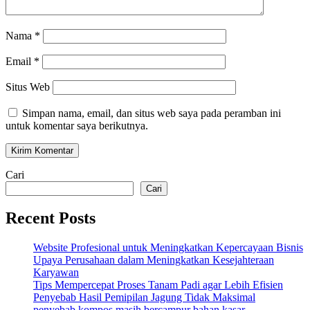
Nama
*
Email
*
Situs Web
Simpan nama, email, dan situs web saya pada peramban ini
untuk komentar saya berikutnya.
Cari
Cari
Recent Posts
Website Profesional untuk Meningkatkan Kepercayaan Bisnis
Upaya Perusahaan dalam Meningkatkan Kesejahteraan
Karyawan
Tips Mempercepat Proses Tanam Padi agar Lebih Efisien
Penyebab Hasil Pemipilan Jagung Tidak Maksimal
penyebab kompos masih bercampur bahan kasar