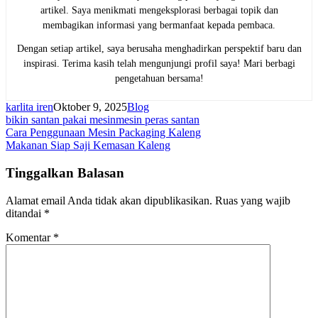
artikel. Saya menikmati mengeksplorasi berbagai topik dan
membagikan informasi yang bermanfaat kepada pembaca.
Dengan setiap artikel, saya berusaha menghadirkan perspektif baru dan
inspirasi. Terima kasih telah mengunjungi profil saya! Mari berbagi
pengetahuan bersama!
karlita iren
Oktober 9, 2025
Blog
bikin santan pakai mesin
mesin peras santan
Navigasi
Cara Penggunaan Mesin Packaging Kaleng
Makanan Siap Saji Kemasan Kaleng
pos
Tinggalkan Balasan
Alamat email Anda tidak akan dipublikasikan.
Ruas yang wajib
ditandai
*
Komentar
*