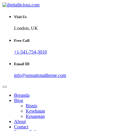
Skip
to
Sharing Digital Information
content
digitallicious.com
Visit Us
London, UK
Free Call
+1-541-754-3010
Email ID
info@sensationaltheme.com
Beranda
Blog
Bisnis
Kesehatan
Keuangan
About
Contact