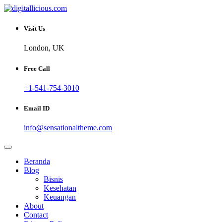
Skip
to
Sharing Digital Information
content
digitallicious.com
Visit Us
London, UK
Free Call
+1-541-754-3010
Email ID
info@sensationaltheme.com
Beranda
Blog
Bisnis
Kesehatan
Keuangan
About
Contact