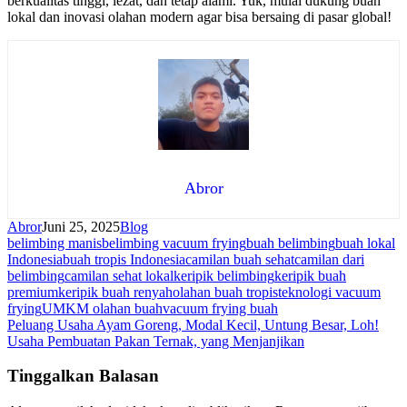
berkualitas tinggi, lezat, dan tetap alami. Yuk, mulai dukung buah
lokal dan inovasi olahan modern agar bisa bersaing di pasar global!
Abror
Abror
Juni 25, 2025
Blog
belimbing manis
belimbing vacuum frying
buah belimbing
buah lokal
Indonesia
buah tropis Indonesia
camilan buah sehat
camilan dari
belimbing
camilan sehat lokal
keripik belimbing
keripik buah
premium
keripik buah renyah
olahan buah tropis
teknologi vacuum
frying
UMKM olahan buah
vacuum frying buah
Navigasi
Peluang Usaha Ayam Goreng, Modal Kecil, Untung Besar, Loh!
Usaha Pembuatan Pakan Ternak, yang Menjanjikan
pos
Tinggalkan Balasan