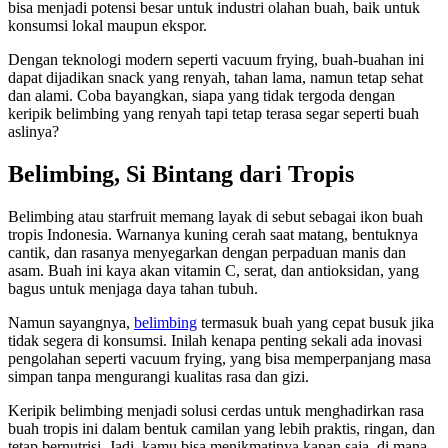
bisa menjadi potensi besar untuk industri olahan buah, baik untuk
konsumsi lokal maupun ekspor.
Dengan teknologi modern seperti vacuum frying, buah-buahan ini
dapat dijadikan snack yang renyah, tahan lama, namun tetap sehat
dan alami. Coba bayangkan, siapa yang tidak tergoda dengan
keripik belimbing yang renyah tapi tetap terasa segar seperti buah
aslinya?
Belimbing, Si Bintang dari Tropis
Belimbing atau starfruit memang layak di sebut sebagai ikon buah
tropis Indonesia. Warnanya kuning cerah saat matang, bentuknya
cantik, dan rasanya menyegarkan dengan perpaduan manis dan
asam. Buah ini kaya akan vitamin C, serat, dan antioksidan, yang
bagus untuk menjaga daya tahan tubuh.
Namun sayangnya,
belimbing
termasuk buah yang cepat busuk jika
tidak segera di konsumsi. Inilah kenapa penting sekali ada inovasi
pengolahan seperti vacuum frying, yang bisa memperpanjang masa
simpan tanpa mengurangi kualitas rasa dan gizi.
Keripik belimbing menjadi solusi cerdas untuk menghadirkan rasa
buah tropis ini dalam bentuk camilan yang lebih praktis, ringan, dan
tetap bernutrisi. Jadi, kamu bisa menikmatinya kapan saja, di mana