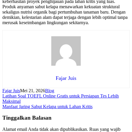
keberhasilan proyek penghijauan pada lahan kritis yang luas.
Produk anyaman sabut kelapa menawarkan kekuatan struktural
sekaligus nutrisi organik bagi pertumbuhan tanaman baru. Dengan
demikian, kelestarian alam dapat terjaga dengan lebih optimal tanpa
merusak keseimbangan lingkungan sekitarnya.
Fajar Juis
Fajar Juis
Mei 21, 2026
Blog
Navigasi
Latihan Soal TOEFL Online Gratis untuk Persiapan Tes Lebih
Maksimal
pos
Manfaat Jaring Sabut Kelapa untuk Lahan Kritis
Tinggalkan Balasan
Alamat email Anda tidak akan dipublikasikan.
Ruas yang wajib