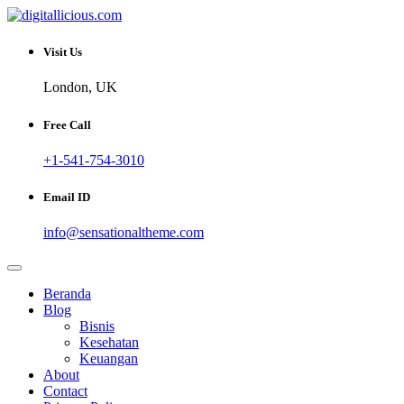
Skip
to
Sharing Digital Information
content
digitallicious.com
Visit Us
London, UK
Free Call
+1-541-754-3010
Email ID
info@sensationaltheme.com
Beranda
Blog
Bisnis
Kesehatan
Keuangan
About
Contact