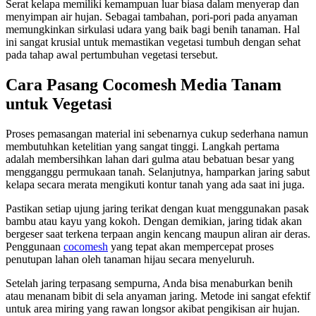
Serat kelapa memiliki kemampuan luar biasa dalam menyerap dan
menyimpan air hujan. Sebagai tambahan, pori-pori pada anyaman
memungkinkan sirkulasi udara yang baik bagi benih tanaman. Hal
ini sangat krusial untuk memastikan vegetasi tumbuh dengan sehat
pada tahap awal pertumbuhan vegetasi tersebut.
Cara Pasang Cocomesh Media Tanam
untuk Vegetasi
Proses pemasangan material ini sebenarnya cukup sederhana namun
membutuhkan ketelitian yang sangat tinggi. Langkah pertama
adalah membersihkan lahan dari gulma atau bebatuan besar yang
mengganggu permukaan tanah. Selanjutnya, hamparkan jaring sabut
kelapa secara merata mengikuti kontur tanah yang ada saat ini juga.
Pastikan setiap ujung jaring terikat dengan kuat menggunakan pasak
bambu atau kayu yang kokoh. Dengan demikian, jaring tidak akan
bergeser saat terkena terpaan angin kencang maupun aliran air deras.
Penggunaan
cocomesh
yang tepat akan mempercepat proses
penutupan lahan oleh tanaman hijau secara menyeluruh.
Setelah jaring terpasang sempurna, Anda bisa menaburkan benih
atau menanam bibit di sela anyaman jaring. Metode ini sangat efektif
untuk area miring yang rawan longsor akibat pengikisan air hujan.