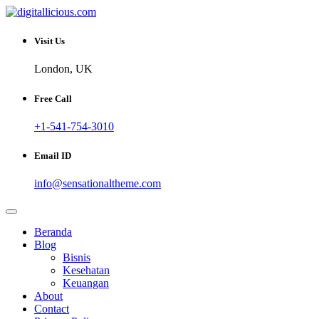
Skip
to
Sharing Digital Information
content
digitallicious.com
Visit Us
London, UK
Free Call
+1-541-754-3010
Email ID
info@sensationaltheme.com
Beranda
Blog
Bisnis
Kesehatan
Keuangan
About
Contact