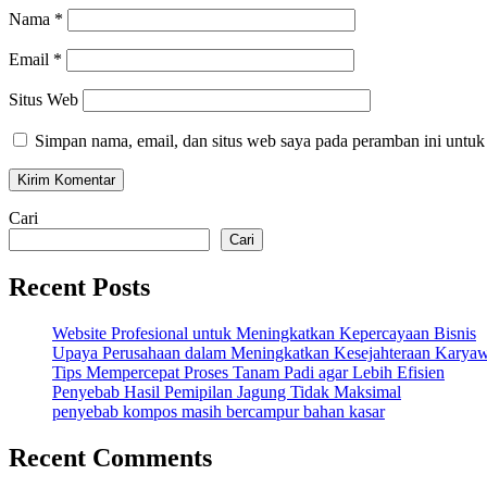
Nama
*
Email
*
Situs Web
Simpan nama, email, dan situs web saya pada peramban ini untuk
Cari
Cari
Recent Posts
Website Profesional untuk Meningkatkan Kepercayaan Bisnis
Upaya Perusahaan dalam Meningkatkan Kesejahteraan Karya
Tips Mempercepat Proses Tanam Padi agar Lebih Efisien
Penyebab Hasil Pemipilan Jagung Tidak Maksimal
penyebab kompos masih bercampur bahan kasar
Recent Comments