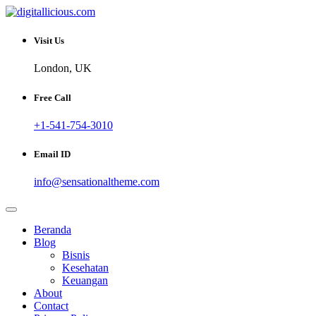
Skip
to
Sharing Digital Information
content
digitallicious.com
Visit Us
London, UK
Free Call
+1-541-754-3010
Email ID
info@sensationaltheme.com
Beranda
Blog
Bisnis
Kesehatan
Keuangan
About
Contact