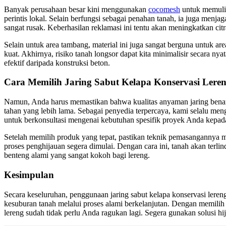
Banyak perusahaan besar kini menggunakan
cocomesh
untuk memulih
perintis lokal. Selain berfungsi sebagai penahan tanah, ia juga menja
sangat rusak. Keberhasilan reklamasi ini tentu akan meningkatkan citr
Selain untuk area tambang, material ini juga sangat berguna untuk are
kuat. Akhirnya, risiko tanah longsor dapat kita minimalisir secara 
efektif daripada konstruksi beton.
Cara Memilih Jaring Sabut Kelapa Konservasi Leren
Namun, Anda harus memastikan bahwa kualitas anyaman jaring benar
tahan yang lebih lama. Sebagai penyedia terpercaya, kami selalu me
untuk berkonsultasi mengenai kebutuhan spesifik proyek Anda kepad
Setelah memilih produk yang tepat, pastikan teknik pemasangannya m
proses penghijauan segera dimulai. Dengan cara ini, tanah akan ter
benteng alami yang sangat kokoh bagi lereng.
Kesimpulan
Secara keseluruhan, penggunaan jaring sabut kelapa konservasi leren
kesuburan tanah melalui proses alami berkelanjutan. Dengan memilih sol
lereng sudah tidak perlu Anda ragukan lagi. Segera gunakan solusi hi