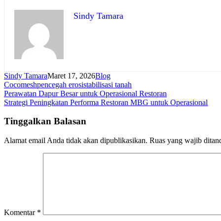
Sindy Tamara
Sindy Tamara
Maret 17, 2026
Blog
Cocomesh
pencegah erosi
stabilisasi tanah
Navigasi
Perawatan Dapur Besar untuk Operasional Restoran
Strategi Peningkatan Performa Restoran MBG untuk Operasional
pos
Tinggalkan Balasan
Alamat email Anda tidak akan dipublikasikan.
Ruas yang wajib ditan
Komentar
*