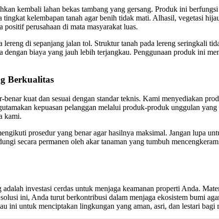
kan kembali lahan bekas tambang yang gersang. Produk ini berfungsi 
ga tingkat kelembapan tanah agar benih tidak mati. Alhasil, vegetasi h
a positif perusahaan di mata masyarakat luas.
a lereng di sepanjang jalan tol. Struktur tanah pada lereng seringkali t
nyata dengan biaya yang jauh lebih terjangkau. Penggunaan produk ini 
g Berkualitas
-benar kuat dan sesuai dengan standar teknis. Kami menyediakan prod
ngutamakan kepuasan pelanggan melalui produk-produk unggulan yang s
a kami.
engikuti prosedur yang benar agar hasilnya maksimal. Jangan lupa untu
lindungi secara permanen oleh akar tanaman yang tumbuh mencengkeram 
g adalah investasi cerdas untuk menjaga keamanan properti Anda. Mater
usi ini, Anda turut berkontribusi dalam menjaga ekosistem bumi agar tet
jau ini untuk menciptakan lingkungan yang aman, asri, dan lestari bagi