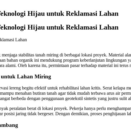
Teknologi Hijau untuk Reklamasi Lahan
Teknologi Hijau untuk Reklamasi Lahan
k menjaga stabilitas tanah miring di berbagai lokasi proyek. Material
unaan bahan organik ini mendukung program keberlanjutan lingkungan ya
a alami. Oleh karena itu, permintaan pasar terhadap material ini terus
g untuk Lahan Miring
si lereng begitu efektif untuk rehabilitasi lahan kritis. Serat kelapa 
 mampu menahan butiran tanah agar tidak mudah terbawa arus air permu
gat berbeda dengan penggunaan geotekstil sintetis yang justru sulit a
nyak peralatan berat di lokasi proyek. Pekerja hanya perlu menghampar
 posisi jaring tidak bergeser. Dengan demikian, proses penghijauan laha
Tambang