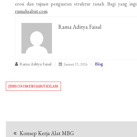
erosi dan tujuan penguatan struktur tanah. Bagi yang ing
rumahsabut.com
.
Rama Aditya Faisal
Rama Aditya Faisal
Blog
Januari 23, 2026
JENIS COCOMESH SABUT KELAPA
Navigasi
Konsep Kerja Alat MBG