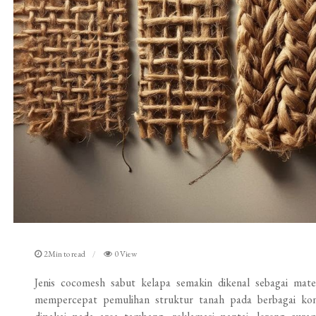
2Min to read
0 View
Jenis cocomesh sabut kelapa semakin dikenal sebagai mater
mempercepat pemulihan struktur tanah pada berbagai kond