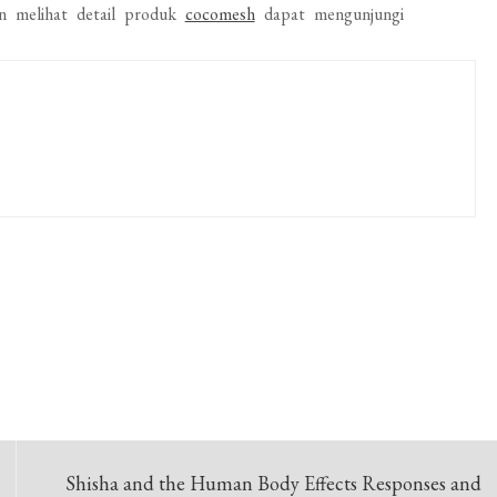
in melihat detail produk
cocomesh
dapat mengunjungi
Shisha and the Human Body Effects Responses and