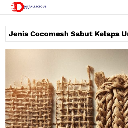
Skip
to
digitallicious.com
Sharing Digital Information
content
Jenis Cocomesh Sabut Kelapa Un