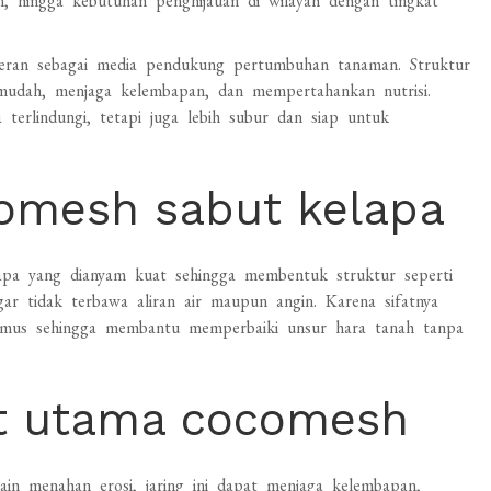
m, hingga kebutuhan penghijauan di wilayah dengan tingkat
rperan sebagai media pendukung pertumbuhan tanaman. Struktur
udah, menjaga kelembapan, dan mempertahankan nutrisi.
terlindungi, tetapi juga lebih subur dan siap untuk
comesh sabut kelapa
lapa yang dianyam kuat sehingga membentuk struktur seperti
gar tidak terbawa aliran air maupun angin. Karena sifatnya
 humus sehingga membantu memperbaiki unsur hara tanah tanpa
t utama cocomesh
lain menahan erosi, jaring ini dapat menjaga kelembapan,