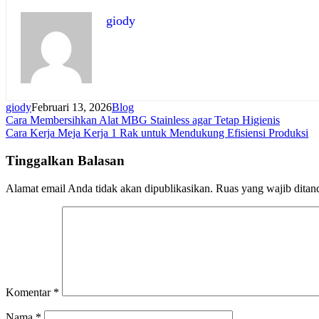
giody
giody
Februari 13, 2026
Blog
Navigasi
Cara Membersihkan Alat MBG Stainless agar Tetap Higienis
Cara Kerja Meja Kerja 1 Rak untuk Mendukung Efisiensi Produksi
pos
Tinggalkan Balasan
Alamat email Anda tidak akan dipublikasikan.
Ruas yang wajib ditan
Komentar
*
Nama
*