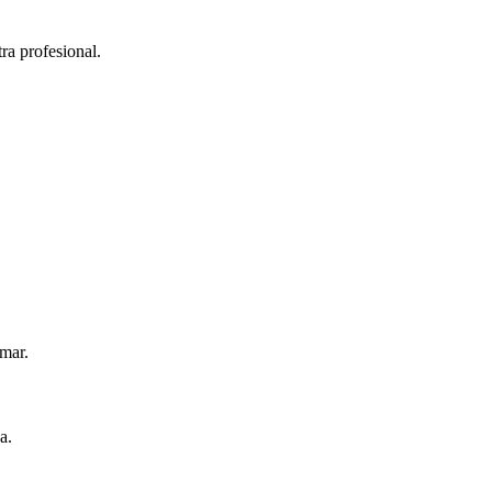
a profesional.
emar.
a.