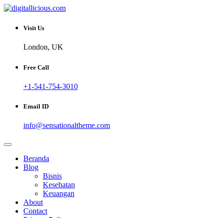
Skip
to
Sharing Digital Information
content
digitallicious.com
Visit Us
London, UK
Free Call
+1-541-754-3010
Email ID
info@sensationaltheme.com
Beranda
Blog
Bisnis
Kesehatan
Keuangan
About
Contact