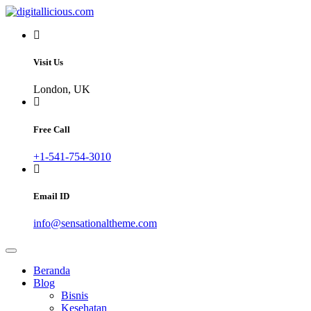
Skip
to
Sharing Digital Information
content
digitallicious.com
Visit Us
London, UK
Free Call
+1-541-754-3010
Email ID
info@sensationaltheme.com
Beranda
Blog
Bisnis
Kesehatan