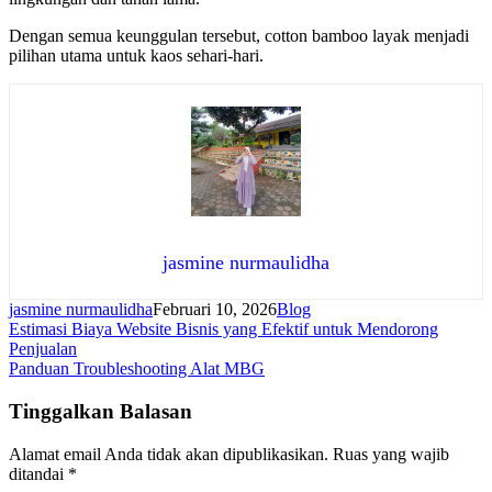
Dengan semua keunggulan tersebut, cotton bamboo layak menjadi
pilihan utama untuk kaos sehari-hari.
jasmine nurmaulidha
jasmine nurmaulidha
Februari 10, 2026
Blog
Navigasi
Estimasi Biaya Website Bisnis yang Efektif untuk Mendorong
Penjualan
pos
Panduan Troubleshooting Alat MBG
Tinggalkan Balasan
Alamat email Anda tidak akan dipublikasikan.
Ruas yang wajib
ditandai
*