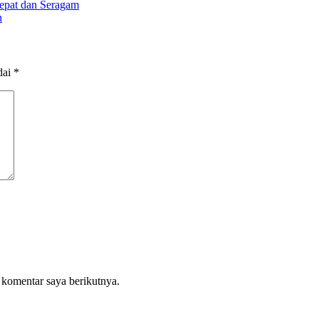
Cepat dan Seragam
n
dai
*
 komentar saya berikutnya.