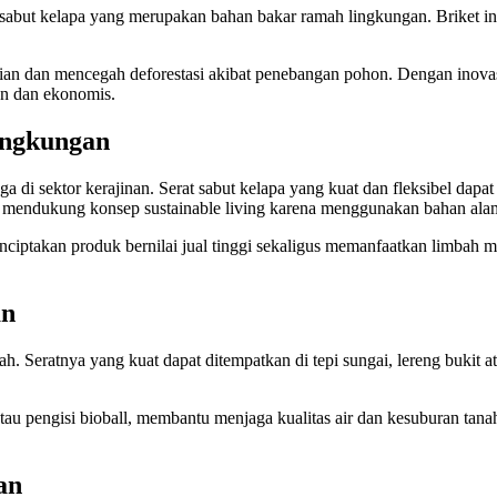
et sabut kelapa yang merupakan bahan bakar ramah lingkungan. Briket i
an dan mencegah deforestasi akibat penebangan pohon. Dengan inovasi
an dan ekonomis.
ingkungan
ga di sektor kerajinan. Serat sabut kelapa yang kuat dan fleksibel dapat
dan mendukung konsep sustainable living karena menggunakan bahan ala
iptakan produk bernilai jual tinggi sekaligus memanfaatkan limbah 
an
ah. Seratnya yang kuat dapat ditempatkan di tepi sungai, lereng bukit 
atau pengisi bioball, membantu menjaga kualitas air dan kesuburan tana
an