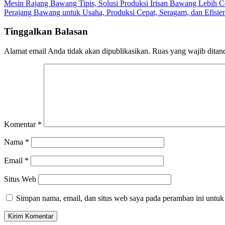
Navigasi
Mesin Rajang Bawang Tipis, Solusi Produksi Irisan Bawang Lebih 
Perajang Bawang untuk Usaha, Produksi Cepat, Seragam, dan Efisie
pos
Tinggalkan Balasan
Alamat email Anda tidak akan dipublikasikan.
Ruas yang wajib ditan
Komentar
*
Nama
*
Email
*
Situs Web
Simpan nama, email, dan situs web saya pada peramban ini untuk