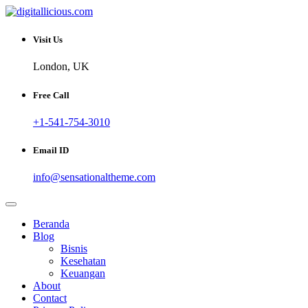
Skip
to
Sharing Digital Information
content
digitallicious.com
Visit Us
London, UK
Free Call
+1-541-754-3010
Email ID
info@sensationaltheme.com
Beranda
Blog
Bisnis
Kesehatan
Keuangan
About
Contact