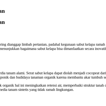
an
an
ering dianggap limbah pertanian, padahal kegunaan sabut kelapa ramah 
menunjukkan bagaimana sabut kelapa bisa dimanfaatkan secara inovati
media tanam alami. Serat sabut kelapa dapat diolah menjadi cocopeat da
oponik dan budidaya tanaman organik karena membantu akar tumbuh se
uk organik hal ini meningkatkan retensi air, memperbaiki struktur tan
edia tanam sintetis yang tidak ramah lingkungan.