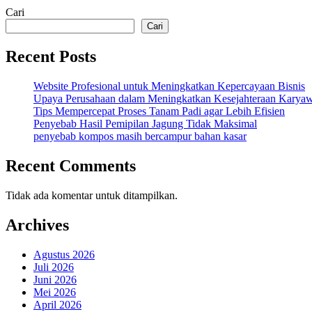
Cari
Cari
Recent Posts
Website Profesional untuk Meningkatkan Kepercayaan Bisnis
Upaya Perusahaan dalam Meningkatkan Kesejahteraan Karya
Tips Mempercepat Proses Tanam Padi agar Lebih Efisien
Penyebab Hasil Pemipilan Jagung Tidak Maksimal
penyebab kompos masih bercampur bahan kasar
Recent Comments
Tidak ada komentar untuk ditampilkan.
Archives
Agustus 2026
Juli 2026
Juni 2026
Mei 2026
April 2026