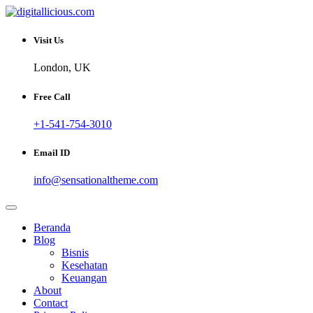
Skip
to
Sharing Digital Information
content
digitallicious.com
Visit Us
London, UK
Free Call
+1-541-754-3010
Email ID
info@sensationaltheme.com
Beranda
Blog
Bisnis
Kesehatan
Keuangan
About
Contact