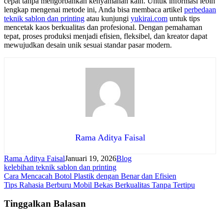
cepat tanpa mengorbankan kenyamanan kain. Untuk informasi lebih
lengkap mengenai metode ini, Anda bisa membaca artikel
perbedaan
teknik sablon dan printing
atau kunjungi
yukirai.com
untuk tips
mencetak kaos berkualitas dan profesional. Dengan pemahaman
tepat, proses produksi menjadi efisien, fleksibel, dan kreator dapat
mewujudkan desain unik sesuai standar pasar modern.
Rama Aditya Faisal
Rama Aditya Faisal
Januari 19, 2026
Blog
kelebihan teknik sablon dan printing
Navigasi
Cara Mencacah Botol Plastik dengan Benar dan Efisien
Tips Rahasia Berburu Mobil Bekas Berkualitas Tanpa Tertipu
pos
Tinggalkan Balasan