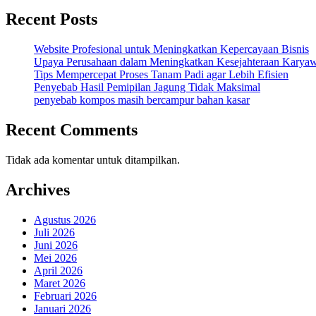
Recent Posts
Website Profesional untuk Meningkatkan Kepercayaan Bisnis
Upaya Perusahaan dalam Meningkatkan Kesejahteraan Karya
Tips Mempercepat Proses Tanam Padi agar Lebih Efisien
Penyebab Hasil Pemipilan Jagung Tidak Maksimal
penyebab kompos masih bercampur bahan kasar
Recent Comments
Tidak ada komentar untuk ditampilkan.
Archives
Agustus 2026
Juli 2026
Juni 2026
Mei 2026
April 2026
Maret 2026
Februari 2026
Januari 2026