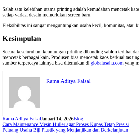
Salah satu kelebihan utama printing adalah kemudahan mencetak kaos 
setiap variasi desain memerlukan screen baru.
Fleksibilitas ini sangat menguntungkan usaha kecil, komunitas, atau k
Kesimpulan
Secara keseluruhan, keuntungan printing dibanding sablon terlihat d
mencetak berbagai kain. Produsen bisa mencetak kaos berkualitas ting
sumber terpercaya lainnya bisa ditemukan di
globalusaha.com
yang me
Rama Aditya Faisal
Rama Aditya Faisal
Januari 14, 2026
Blog
Navigasi
Cara Maintenance Mesin Huller agar Proses Kupas Tetap Presisi
Peluang Usaha Biji Plastik yang Menjanjikan dan Berkelanjutan
pos