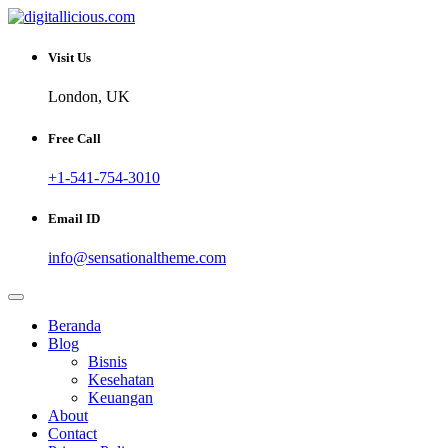
Skip
to
Sharing Digital Information
content
digitallicious.com
Visit Us
London, UK
Free Call
+1-541-754-3010
Email ID
info@sensationaltheme.com
Beranda
Blog
Bisnis
Kesehatan
Keuangan
About
Contact