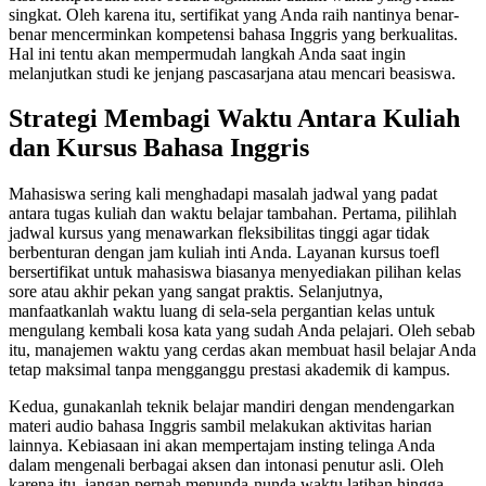
singkat. Oleh karena itu, sertifikat yang Anda raih nantinya benar-
benar mencerminkan kompetensi bahasa Inggris yang berkualitas.
Hal ini tentu akan mempermudah langkah Anda saat ingin
melanjutkan studi ke jenjang pascasarjana atau mencari beasiswa.
Strategi Membagi Waktu Antara Kuliah
dan Kursus Bahasa Inggris
Mahasiswa sering kali menghadapi masalah jadwal yang padat
antara tugas kuliah dan waktu belajar tambahan. Pertama, pilihlah
jadwal kursus yang menawarkan fleksibilitas tinggi agar tidak
berbenturan dengan jam kuliah inti Anda. Layanan kursus toefl
bersertifikat untuk mahasiswa biasanya menyediakan pilihan kelas
sore atau akhir pekan yang sangat praktis. Selanjutnya,
manfaatkanlah waktu luang di sela-sela pergantian kelas untuk
mengulang kembali kosa kata yang sudah Anda pelajari. Oleh sebab
itu, manajemen waktu yang cerdas akan membuat hasil belajar Anda
tetap maksimal tanpa mengganggu prestasi akademik di kampus.
Kedua, gunakanlah teknik belajar mandiri dengan mendengarkan
materi audio bahasa Inggris sambil melakukan aktivitas harian
lainnya. Kebiasaan ini akan mempertajam insting telinga Anda
dalam mengenali berbagai aksen dan intonasi penutur asli. Oleh
karena itu, jangan pernah menunda-nunda waktu latihan hingga