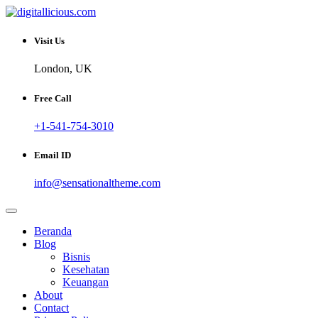
Skip
to
Sharing Digital Information
content
digitallicious.com
Visit Us
London, UK
Free Call
+1-541-754-3010
Email ID
info@sensationaltheme.com
Beranda
Blog
Bisnis
Kesehatan
Keuangan
About
Contact