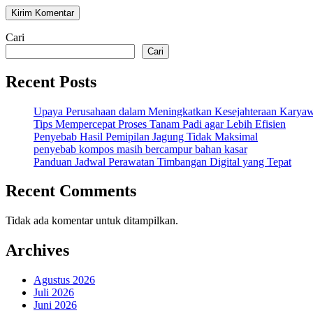
Cari
Cari
Recent Posts
Upaya Perusahaan dalam Meningkatkan Kesejahteraan Karya
Tips Mempercepat Proses Tanam Padi agar Lebih Efisien
Penyebab Hasil Pemipilan Jagung Tidak Maksimal
penyebab kompos masih bercampur bahan kasar
Panduan Jadwal Perawatan Timbangan Digital yang Tepat
Recent Comments
Tidak ada komentar untuk ditampilkan.
Archives
Agustus 2026
Juli 2026
Juni 2026