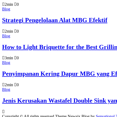
2min
0
Blog
Strategi Pengelolaan Alat MBG Efektif
2min
0
Blog
How to Light Briquette for the Best Grilli
3min
0
Blog
Penyimpanan Kering Dapur MBG yang Ef
2min
0
Blog
Jenis Kerusakan Wastafel Double Sink yan
Copyright © All rights reserved.Theme Newsix Blog by
Sensational