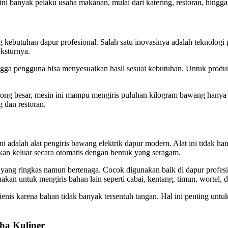
kini banyak pelaku usaha makanan, mulai dari katering, restoran, hingg
utuhan dapur profesional. Salah satu inovasinya adalah teknologi pis
ksturnya.
hingga pengguna bisa menyesuaikan hasil sesuai kebutuhan. Untuk produks
potong besar, mesin ini mampu mengiris puluhan kilogram bawang hany
g dan restoran.
ni adalah alat pengiris bawang elektrik dapur modern. Alat ini tidak h
kan keluar secara otomatis dengan bentuk yang seragam.
ya yang ringkas namun bertenaga. Cocok digunakan baik di dapur prof
akan untuk mengiris bahan lain seperti cabai, kentang, timun, wortel, 
gienis karena bahan tidak banyak tersentuh tangan. Hal ini penting untu
ha Kuliner