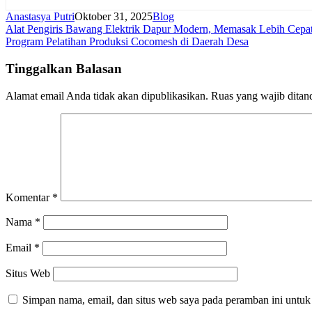
Anastasya Putri
Oktober 31, 2025
Blog
Navigasi
Alat Pengiris Bawang Elektrik Dapur Modern, Memasak Lebih Cepat
Program Pelatihan Produksi Cocomesh di Daerah Desa
pos
Tinggalkan Balasan
Alamat email Anda tidak akan dipublikasikan.
Ruas yang wajib ditan
Komentar
*
Nama
*
Email
*
Situs Web
Simpan nama, email, dan situs web saya pada peramban ini untuk