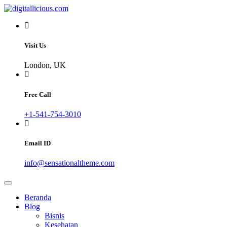
Skip
to
Sharing Digital Information
content
digitallicious.com
Visit Us
London, UK
Free Call
+1-541-754-3010
Email ID
info@sensationaltheme.com
Beranda
Blog
Bisnis
Kesehatan