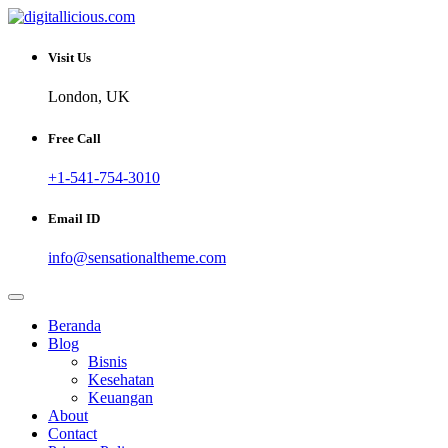
Skip
to
Sharing Digital Information
content
digitallicious.com
Visit Us
London, UK
Free Call
+1-541-754-3010
Email ID
info@sensationaltheme.com
Beranda
Blog
Bisnis
Kesehatan
Keuangan
About
Contact