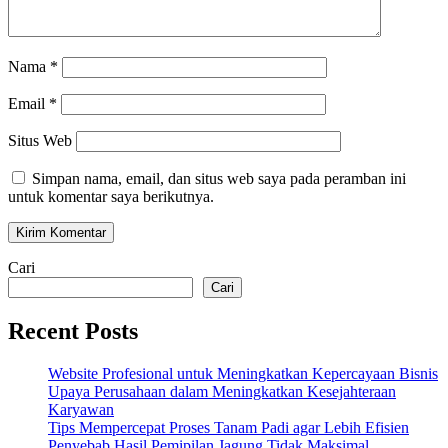
Nama
*
Email
*
Situs Web
Simpan nama, email, dan situs web saya pada peramban ini
untuk komentar saya berikutnya.
Cari
Cari
Recent Posts
Website Profesional untuk Meningkatkan Kepercayaan Bisnis
Upaya Perusahaan dalam Meningkatkan Kesejahteraan
Karyawan
Tips Mempercepat Proses Tanam Padi agar Lebih Efisien
Penyebab Hasil Pemipilan Jagung Tidak Maksimal