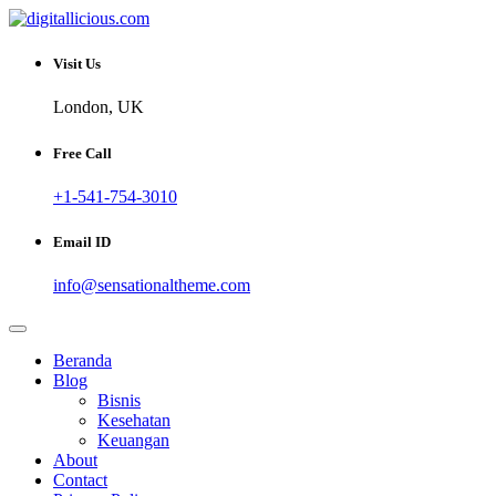
Skip
to
Sharing Digital Information
content
digitallicious.com
Visit Us
London, UK
Free Call
+1-541-754-3010
Email ID
info@sensationaltheme.com
Beranda
Blog
Bisnis
Kesehatan
Keuangan
About
Contact