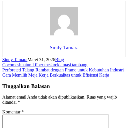
Sindy Tamara
Sindy Tamara
Maret 31, 2026
Blog
Cocomesh
natural fiber mesh
reklamasi tambang
Navigasi
Perforated Talang Rambat dengan Frame untuk Kebutuhan Industri
Cara Memilih Meja Kerja Berkualitas untuk Efisiensi Kerja
pos
Tinggalkan Balasan
Alamat email Anda tidak akan dipublikasikan.
Ruas yang wajib
ditandai
*
Komentar
*