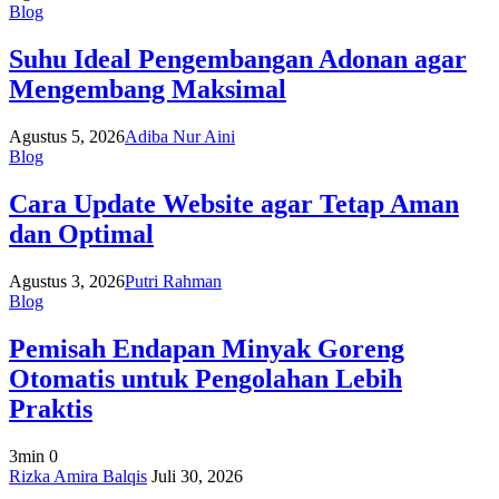
Blog
Suhu Ideal Pengembangan Adonan agar
Mengembang Maksimal
Agustus 5, 2026
Adiba Nur Aini
Blog
Cara Update Website agar Tetap Aman
dan Optimal
Agustus 3, 2026
Putri Rahman
Blog
Pemisah Endapan Minyak Goreng
Otomatis untuk Pengolahan Lebih
Praktis
3min
0
on
Rizka Amira Balqis
Juli 30, 2026
Pemisah