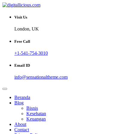
Skip
to
Sharing Digital Information
content
digitallicious.com
Visit Us
London, UK
Free Call
+1-541-754-3010
Email ID
info@sensationaltheme.com
Beranda
Blog
Bisnis
Kesehatan
Keuangan
About
Contact