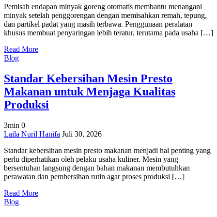
Pemisah endapan minyak goreng otomatis membantu menangani
Endapan
minyak setelah penggorengan dengan memisahkan remah, tepung,
Minyak
dan partikel padat yang masih terbawa. Penggunaan peralatan
Goreng
khusus membuat penyaringan lebih teratur, terutama pada usaha […]
Otomatis
untuk
Read More
Pengolahan
Blog
Lebih
Praktis
Standar Kebersihan Mesin Presto
Makanan untuk Menjaga Kualitas
Produksi
3min
0
on
Laila Nuril Hanifa
Juli 30, 2026
Standar
Standar kebersihan mesin presto makanan menjadi hal penting yang
Kebersihan
perlu diperhatikan oleh pelaku usaha kuliner. Mesin yang
Mesin
bersentuhan langsung dengan bahan makanan membutuhkan
Presto
perawatan dan pembersihan rutin agar proses produksi […]
Makanan
untuk
Read More
Menjaga
Blog
Kualitas
Produksi