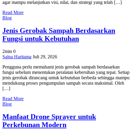
agar mampu melanjutkan visi, nilai, dan strategi yang telah […]
yang
Efektif
Read More
Blog
Jenis Gerobak Sampah Berdasarkan
Fungsi untuk Kebutuhan
2min
0
on
Salna Haritama
Juli 29, 2026
Jenis
Pengguna perlu memahami jenis gerobak sampah berdasarkan
Gerobak
fungsi sebelum menentukan peralatan kebersihan yang tepat. Setiap
Sampah
jenis gerobak dirancang untuk kebutuhan berbeda sehingga mampu
Berdasarkan
mendukung proses pengumpulan sampah secara maksimal. Oleh
Fungsi
[…]
untuk
Kebutuhan
Read More
Blog
Manfaat Drone Sprayer untuk
Perkebunan Modern