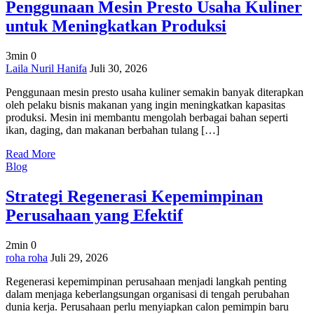
Penggunaan Mesin Presto Usaha Kuliner
untuk Meningkatkan Produksi
3min
0
on
Laila Nuril Hanifa
Juli 30, 2026
Penggunaan
Penggunaan mesin presto usaha kuliner semakin banyak diterapkan
Mesin
oleh pelaku bisnis makanan yang ingin meningkatkan kapasitas
Presto
produksi. Mesin ini membantu mengolah berbagai bahan seperti
Usaha
ikan, daging, dan makanan berbahan tulang […]
Kuliner
untuk
Read More
Meningkatkan
Blog
Produksi
Strategi Regenerasi Kepemimpinan
Perusahaan yang Efektif
2min
0
on
roha roha
Juli 29, 2026
Strategi
Regenerasi kepemimpinan perusahaan menjadi langkah penting
Regenerasi
dalam menjaga keberlangsungan organisasi di tengah perubahan
Kepemimpinan
dunia kerja. Perusahaan perlu menyiapkan calon pemimpin baru
Perusahaan