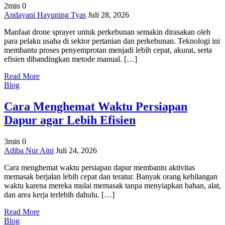
2min
0
on
Andayani Hayuning Tyas
Juli 28, 2026
Manfaat
Manfaat drone sprayer untuk perkebunan semakin dirasakan oleh
Drone
para pelaku usaha di sektor pertanian dan perkebunan. Teknologi ini
Sprayer
membantu proses penyemprotan menjadi lebih cepat, akurat, serta
untuk
efisien dibandingkan metode manual. […]
Perkebunan
Modern
Read More
Blog
Cara Menghemat Waktu Persiapan
Dapur agar Lebih Efisien
3min
0
on
Adiba Nur Aini
Juli 24, 2026
Cara
Cara menghemat waktu persiapan dapur membantu aktivitas
Menghemat
memasak berjalan lebih cepat dan teratur. Banyak orang kehilangan
Waktu
waktu karena mereka mulai memasak tanpa menyiapkan bahan, alat,
Persiapan
dan area kerja terlebih dahulu. […]
Dapur
agar
Read More
Lebih
Blog
Efisien