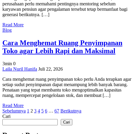
perusahaan perlu memahami pentingnya mentoring sebelum
Karyawan
karyawan pensiun agar pengalaman tersebut tetap bermanfaat bagi
Pensiun
generasi berikutnya. […]
Read More
Blog
Cara Menghemat Ruang Penyimpanan
Toko agar Lebih Rapi dan Maksimal
3min
0
on
Laila Nuril Hanifa
Juli 22, 2026
Cara
Cara menghemat ruang penyimpanan toko perlu Anda terapkan agar
Menghemat
setiap sudut penyimpanan dapat menampung lebih banyak barang.
Ruang
Penataan yang tepat membantu toko mengoptimalkan kapasitas
Penyimpanan
ruang, mempercepat pengelolaan stok, dan membuat […]
Toko
agar
Read More
Lebih
Paginasi
Sebelumnya
1
2
3
4
5
6
…
67
Berikutnya
Rapi
Cari
dan
pos
Maksimal
Cari