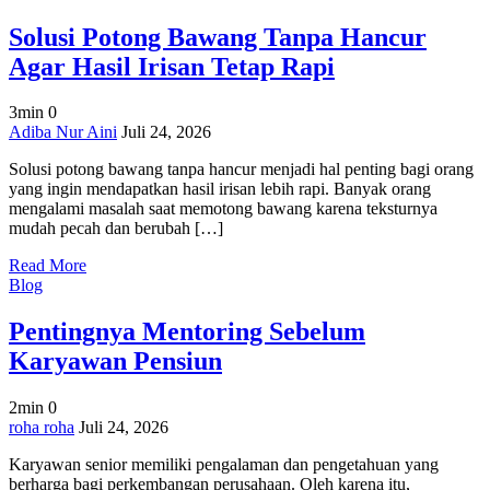
Solusi Potong Bawang Tanpa Hancur
Agar Hasil Irisan Tetap Rapi
3min
0
on
Adiba Nur Aini
Juli 24, 2026
Solusi
Solusi potong bawang tanpa hancur menjadi hal penting bagi orang
Potong
yang ingin mendapatkan hasil irisan lebih rapi. Banyak orang
Bawang
mengalami masalah saat memotong bawang karena teksturnya
Tanpa
mudah pecah dan berubah […]
Hancur
Agar
Read More
Hasil
Blog
Irisan
Tetap
Pentingnya Mentoring Sebelum
Rapi
Karyawan Pensiun
2min
0
on
roha roha
Juli 24, 2026
Pentingnya
Karyawan senior memiliki pengalaman dan pengetahuan yang
Mentoring
berharga bagi perkembangan perusahaan. Oleh karena itu,
Sebelum