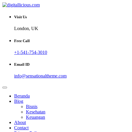
Skip
to
Sharing Digital Information
content
digitallicious.com
Visit Us
London, UK
Free Call
+1-541-754-3010
Email ID
info@sensationaltheme.com
Beranda
Blog
Bisnis
Kesehatan
Keuangan
About
Contact