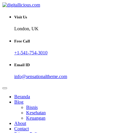
Skip
to
Sharing Digital Information
content
digitallicious.com
Visit Us
London, UK
Free Call
+1-541-754-3010
Email ID
info@sensationaltheme.com
Beranda
Blog
Bisnis
Kesehatan
Keuangan
About
Contact