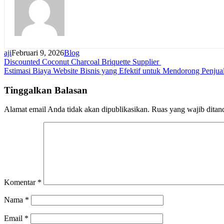
aji
Februari 9, 2026
Blog
Navigasi
Discounted Coconut Charcoal Briquette Supplier
Estimasi Biaya Website Bisnis yang Efektif untuk Mendorong Penjua
pos
Tinggalkan Balasan
Alamat email Anda tidak akan dipublikasikan.
Ruas yang wajib ditan
Komentar
*
Nama
*
Email
*