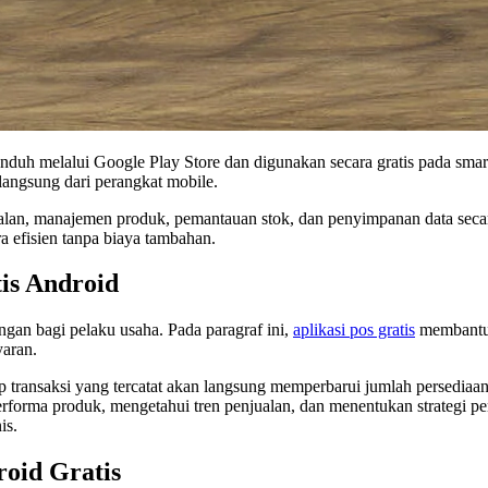
a diunduh melalui Google Play Store dan digunakan secara gratis pada s
langsung dari perangkat mobile.
alan, manajemen produk, pemantauan stok, dan penyimpanan data secara
a efisien tanpa biaya tambahan.
is Android
gan bagi pelaku usaha. Pada paragraf ini,
aplikasi pos gratis
membantu p
aran.
 transaksi yang tercatat akan langsung memperbarui jumlah persediaan
forma produk, mengetahui tren penjualan, dan menentukan strategi pema
is.
oid Gratis