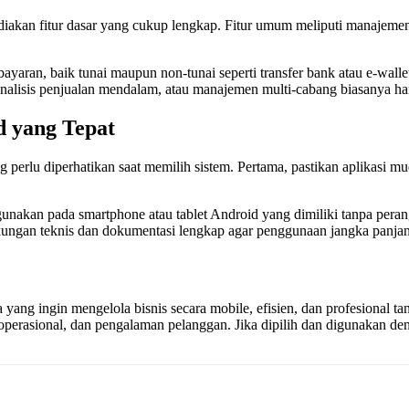
diakan fitur dasar yang cukup lengkap. Fitur umum meliputi manajemen 
ran, baik tunai maupun non-tunai seperti transfer bank atau e-wallet.
, analisis penjualan mendalam, atau manajemen multi-cabang biasanya ha
d yang Tepat
g perlu diperhatikan saat memilih sistem. Pertama, pastikan aplikasi 
gunakan pada smartphone atau tablet Android yang dimiliki tanpa peran
ukungan teknis dan dokumentasi lengkap agar penggunaan jangka panjang
a yang ingin mengelola bisnis secara mobile, efisien, dan profesional 
perasional, dan pengalaman pelanggan. Jika dipilih dan digunakan denga