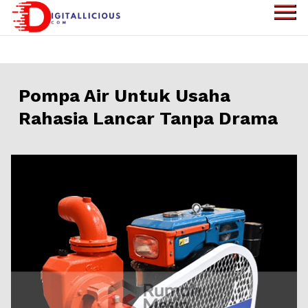
Skip
to
digitallicious.com
Sharing Digital
content
Information
Pompa Air Untuk Usaha
Rahasia Lancar Tanpa Drama