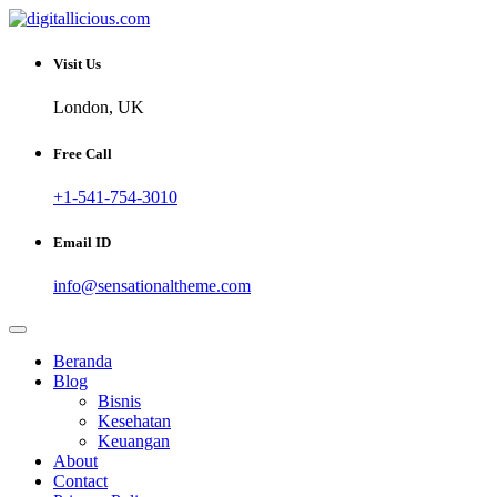
Skip
to
Sharing Digital Information
content
digitallicious.com
Visit Us
London, UK
Free Call
+1-541-754-3010
Email ID
info@sensationaltheme.com
Beranda
Blog
Bisnis
Kesehatan
Keuangan
About
Contact