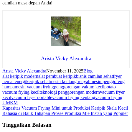
camilan masa depan Anda!
Arista Vicky Alexandra
Arista Vicky Alexandra
November 11, 2025
Blog
alat keripik modern
alat pembuat keripik
bisnis camilan sehat
fryer
hemat energi
keripik sehat
mesin kentang renyah
mesin penggoreng
hampa
mesin vacuum frying
penggorengan vakum kecil
potato
vacuum frying kecil
teknologi penggorengan modern
vacuum fryer
kecil
vacuum fryer portable
vacuum frying kentang
vacuum frying
UMKM
Navigasi
Kapasitas Vacuum Frying Mini untuk Produksi Keripik Skala Kecil
Rahasia di Balik Tahapan Proses Produksi Mie Instan yang Populer
pos
Tinggalkan Balasan