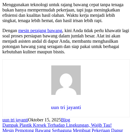
Menggunakan teknologi untuk rajang bawang cepat tanpa tenaga
bukan hanya mempermudah pekerjaan, tapi juga meningkatkan
efisiensi dan kualitas hasil olahan. Waktu kerja menjadi lebih
singkat, tenaga lebih hemat, dan hasil irisan lebih rapi.
Dengan
mesin perajang bawang
, kini Anda tidak perlu khawatir lagi
soal proses persiapan bawang dalam jumlah besar. Alat ini akan
menjadi asisten andal di dapur Anda, membantu menghasilkan
potongan bawang yang seragam dan siap pakai untuk berbagai
kebutuhan kuliner maupun bisnis.
uun tri jayanti
uun tri jayanti
Oktober 15, 2025
Blog
Navigasi
Dampak Plastik Kresek Terhadap Lingkungan, Wajib Tau!
Mesin Pemotong Bawang Serbaguna Membuat Pekerjaan Dapur