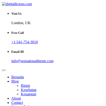
Skip
to
Sharing Digital Information
content
digitallicious.com
Visit Us
London, UK
Free Call
+1-541-754-3010
Email ID
info@sensationaltheme.com
Beranda
Blog
Bisnis
Kesehatan
Keuangan
About
Contact