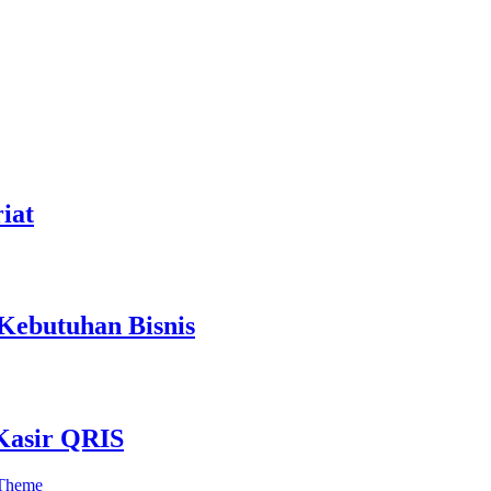
iat
 Kebutuhan Bisnis
 Kasir QRIS
 Theme