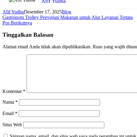
Afif Yudha
Afif Yudha
Desember 17, 2025
Blog
Navigasi
Gastronom Trolley Penyajian Makanan untuk Alur Layanan Tertata
Pos Berikutnya
pos
Tinggalkan Balasan
Alamat email Anda tidak akan dipublikasikan.
Ruas yang wajib ditan
Komentar
*
Nama
*
Email
*
Situs Web
Simpan nama, email, dan situs web saya pada peramban ini untuk