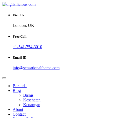
Skip
to
Sharing Digital Information
content
digitallicious.com
Visit Us
London, UK
Free Call
+1-541-754-3010
Email ID
info@sensationaltheme.com
Beranda
Blog
Bisnis
Kesehatan
Keuangan
About
Contact