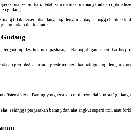
asional sehari-hari. Salah satu manfaat utamanya adalah optimalisa
area gudang.
Barang tidak bersentuhan langsung dengan lantai, sehingga lebih terl
 penumpukan tidak teratur.
k Gudang
 tergantung desain dan kapasitasnya. Barang ringan seperti kardus pro
peralatan produksi, atau stok grosir memerlukan rak gudang dengan ko
fisiensi kerja. Barang yang tersusun rapi memudahkan staf gudang un
s, sehingga pergerakan barang dan alat angkut seperti troli atau forkli
panan