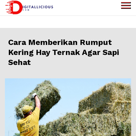
Skip
to
digitallicious.com
Sharing Digital
content
Information
Cara Memberikan Rumput
Kering Hay Ternak Agar Sapi
Sehat