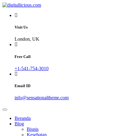
Skip
to
Sharing Digital Information
content
digitallicious.com
Visit Us
London, UK
Free Call
+1-541-754-3010
Email ID
info@sensationaltheme.com
Beranda
Blog
Bisnis
Kesehatan