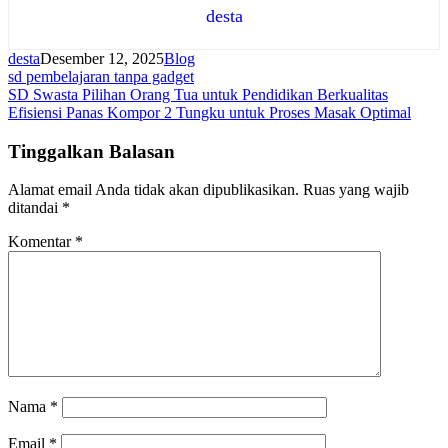
desta
desta
Desember 12, 2025
Blog
sd pembelajaran tanpa gadget
Navigasi
SD Swasta Pilihan Orang Tua untuk Pendidikan Berkualitas
Efisiensi Panas Kompor 2 Tungku untuk Proses Masak Optimal
pos
Tinggalkan Balasan
Alamat email Anda tidak akan dipublikasikan.
Ruas yang wajib
ditandai
*
Komentar
*
Nama
*
Email
*