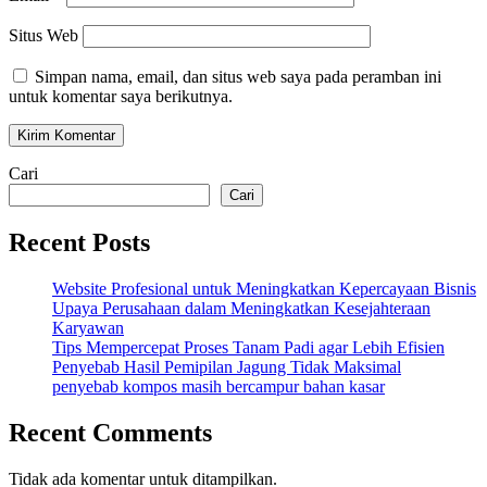
Situs Web
Simpan nama, email, dan situs web saya pada peramban ini
untuk komentar saya berikutnya.
Cari
Cari
Recent Posts
Website Profesional untuk Meningkatkan Kepercayaan Bisnis
Upaya Perusahaan dalam Meningkatkan Kesejahteraan
Karyawan
Tips Mempercepat Proses Tanam Padi agar Lebih Efisien
Penyebab Hasil Pemipilan Jagung Tidak Maksimal
penyebab kompos masih bercampur bahan kasar
Recent Comments
Tidak ada komentar untuk ditampilkan.