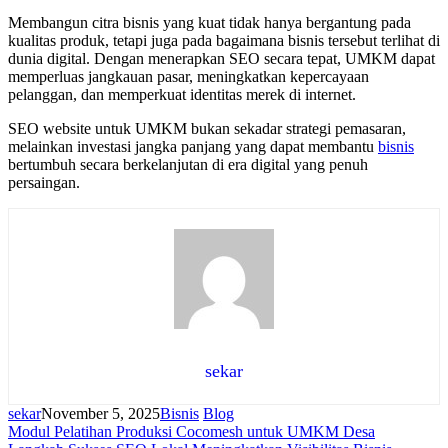
Membangun citra bisnis yang kuat tidak hanya bergantung pada
kualitas produk, tetapi juga pada bagaimana bisnis tersebut terlihat di
dunia digital. Dengan menerapkan SEO secara tepat, UMKM dapat
memperluas jangkauan pasar, meningkatkan kepercayaan
pelanggan, dan memperkuat identitas merek di internet.
SEO website untuk UMKM bukan sekadar strategi pemasaran,
melainkan investasi jangka panjang yang dapat membantu
bisnis
bertumbuh secara berkelanjutan di era digital yang penuh
persaingan.
sekar
sekar
November 5, 2025
Bisnis
Blog
Navigasi
Modul Pelatihan Produksi Cocomesh untuk UMKM Desa