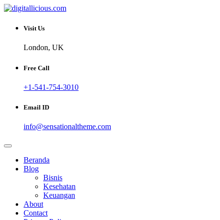
Skip
to
Sharing Digital Information
content
digitallicious.com
Visit Us
London, UK
Free Call
+1-541-754-3010
Email ID
info@sensationaltheme.com
Beranda
Blog
Bisnis
Kesehatan
Keuangan
About
Contact