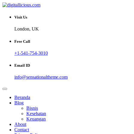
Skip
to
Sharing Digital Information
content
digitallicious.com
Visit Us
London, UK
Free Call
+1-541-754-3010
Email ID
info@sensationaltheme.com
Beranda
Blog
Bisnis
Kesehatan
Keuangan
About
Contact