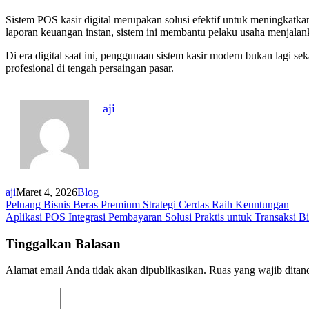
Sistem POS kasir digital merupakan solusi efektif untuk meningkatkan 
laporan keuangan instan, sistem ini membantu pelaku usaha menjalankan
Di era digital saat ini, penggunaan sistem kasir modern bukan lagi s
profesional di tengah persaingan pasar.
aji
aji
Maret 4, 2026
Blog
Navigasi
Peluang Bisnis Beras Premium Strategi Cerdas Raih Keuntungan
Aplikasi POS Integrasi Pembayaran Solusi Praktis untuk Transaksi B
pos
Tinggalkan Balasan
Alamat email Anda tidak akan dipublikasikan.
Ruas yang wajib ditan