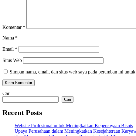
Komentar
*
Nama
*
Email
*
Situs Web
Simpan nama, email, dan situs web saya pada peramban ini untuk
Cari
Cari
Recent Posts
Website Profesional untuk Meningkatkan Kepercayaan Bisnis
Upaya Perusahaan dalam Meningkatkan Kesejahteraan Karya