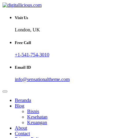
Skip
to
Sharing Digital Information
content
digitallicious.com
Visit Us
London, UK
Free Call
+1-541-754-3010
Email ID
info@sensationaltheme.com
Beranda
Blog
Bisnis
Kesehatan
Keuangan
About
Contact