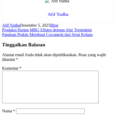
Afif Yudha
Afif Yudha
Desember 5, 2025
Blog
Navigasi
Produksi Harian MBG Efisien dengan Alur Terstruktur
Panduan Praktis Membuat Cocomesh dari Serat Kelapa
pos
Tinggalkan Balasan
Alamat email Anda tidak akan dipublikasikan.
Ruas yang wajib
ditandai
*
Komentar
*
Nama
*