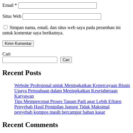
Email
*
Situs Web
Simpan nama, email, dan situs web saya pada peramban ini
untuk komentar saya berikutnya.
Cari
Cari
Recent Posts
Website Profesional untuk Meningkatkan Kepercayaan Bisnis
Upaya Perusahaan dalam Meningkatkan Kesejahteraan
Karyawan
Tips Mempercepat Proses Tanam Padi agar Lebih Efisien
Penyebab Hasil Pemipilan Jagung Tidak Maksimal
penyebab kompos masih bercampur bahan kasar
Recent Comments