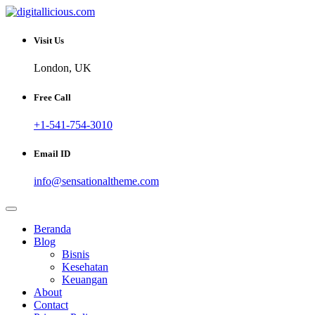
Skip
to
Sharing Digital Information
content
digitallicious.com
Visit Us
London, UK
Free Call
+1-541-754-3010
Email ID
info@sensationaltheme.com
Beranda
Blog
Bisnis
Kesehatan
Keuangan
About
Contact