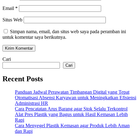
Email
*
Situs Web
Simpan nama, email, dan situs web saya pada peramban ini
untuk komentar saya berikutnya.
Cari
Cari
Recent Posts
Panduan Jadwal Perawatan Timbangan Digital yang Tepat
Otomatisasi Absensi Karyawan untuk Meningkatkan Efisiensi
Administrasi HR
Cara Pencatatan Arus Barang agar Stok Selalu Terkontrol
Alat Pres Plastik yang Bagus untuk Hasil Kemasan Lebih
Rapi
Cara Menyegel Plastik Kemasan agar Produk Lebih Aman
dan Rapi