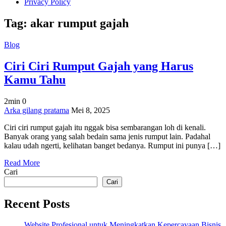
Privacy Policy
Tag:
akar rumput gajah
Blog
Ciri Ciri Rumput Gajah yang Harus
Kamu Tahu
2min
0
on
Arka gilang pratama
Mei 8, 2025
Ciri
Ciri ciri rumput gajah itu nggak bisa sembarangan loh di kenali.
Ciri
Banyak orang yang salah bedain sama jenis rumput lain. Padahal
Rumput
kalau udah ngerti, kelihatan banget bedanya. Rumput ini punya […]
Gajah
yang
Read More
Harus
Cari
Kamu
Tahu
Cari
Recent Posts
Website Profesional untuk Meningkatkan Kepercayaan Bisnis