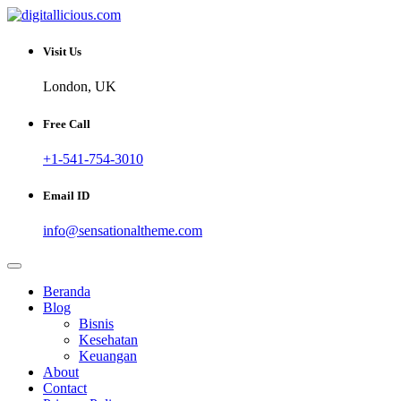
Skip
to
Sharing Digital Information
content
digitallicious.com
Visit Us
London, UK
Free Call
+1-541-754-3010
Email ID
info@sensationaltheme.com
Beranda
Blog
Bisnis
Kesehatan
Keuangan
About
Contact