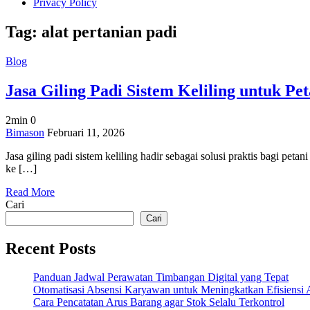
Privacy Policy
Tag:
alat pertanian padi
Blog
Jasa Giling Padi Sistem Keliling untuk Pet
2min
0
on
Bimason
Februari 11, 2026
Jasa
Jasa giling padi sistem keliling hadir sebagai solusi praktis bagi p
Giling
ke […]
Padi
Sistem
Read More
Keliling
Cari
untuk
Petani
Cari
Recent Posts
Panduan Jadwal Perawatan Timbangan Digital yang Tepat
Otomatisasi Absensi Karyawan untuk Meningkatkan Efisiensi 
Cara Pencatatan Arus Barang agar Stok Selalu Terkontrol