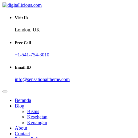
Skip
to
Sharing Digital Information
content
digitallicious.com
Visit Us
London, UK
Free Call
+1-541-754-3010
Email ID
info@sensationaltheme.com
Beranda
Blog
Bisnis
Kesehatan
Keuangan
About
Contact