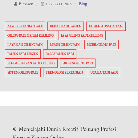
Bimason
Blog
Februari 11, 2026
ALAT PERTANIAN PADI
BERAS HASIL PANEN
EFISIENSI USAHA TANI
GILING PADI SISTEM KELILING
JASA GILING PADI KELILING
LAYANAN GILING PADI
MESIN GILING PADI
MOBIL GILING PADI
PANEN PADI EFISIEN
PASCAPANEN PADI
PENGGILINGAN PADI KELILING
PROSES GILING PADI
SISTEM GILING PADI
TEKNOLOGI PERTANIAN
USAHA TANI PADI
Navigasi
Menjelajahi Dunia Kreatif: Peluang Profesi
pos
Kreator Konten Online