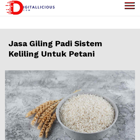
Skip
to
digitallicious.com
Sharing Digital
content
Information
Jasa Giling Padi Sistem
Keliling Untuk Petani