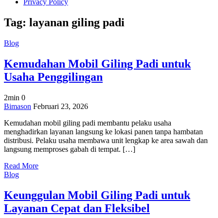
Privacy Policy
Tag:
layanan giling padi
Blog
Kemudahan Mobil Giling Padi untuk
Usaha Penggilingan
2min
0
on
Bimason
Februari 23, 2026
Kemudahan
Kemudahan mobil giling padi membantu pelaku usaha
Mobil
menghadirkan layanan langsung ke lokasi panen tanpa hambatan
Giling
distribusi. Pelaku usaha membawa unit lengkap ke area sawah dan
Padi
langsung memproses gabah di tempat. […]
untuk
Usaha
Read More
Penggilingan
Blog
Keunggulan Mobil Giling Padi untuk
Layanan Cepat dan Fleksibel