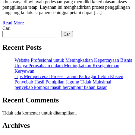
khususnya di wilayah pedesaan yang memiliki keterbatasan akses
Padi
penggilingan tetap. Layanan ini menghadirkan proses penggilingan
Keliling
langsung ke lokasi panen sehingga petani dapat […]
bagi
Petani
Read More
Desa
Cari
Cari
Recent Posts
Website Profesional untuk Meningkatkan Kepercayaan Bisnis
Upaya Perusahaan dalam Meningkatkan Kesejahteraan
Karyawan
Tips Mempercepat Proses Tanam Padi agar Lebih Efisien
Penyebab Hasil Pemipilan Jagung Tidak Maksimal
penyebab kompos masih bercampur bahan kasar
Recent Comments
Tidak ada komentar untuk ditampilkan.
Archives