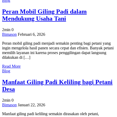
Blog
Peran Mobil Giling Padi dalam
Mendukung Usaha Tani
2min
0
on
Bimason
Februari 6, 2026
Peran
Peran mobil giling padi menjadi semakin penting bagi petani yang
Mobil
ingin mengelola hasil panen secara cepat dan efisien. Banyak petani
Giling
memilih layanan ini karena proses penggilingan dapat langsung
Padi
dilakukan di […]
dalam
Mendukung
Read More
Usaha
Blog
Tani
Manfaat Giling Padi Keliling bagi Petani
Desa
2min
0
on
Bimason
Januari 22, 2026
Manfaat
Manfaat giling padi keliling semakin dirasakan oleh petani,
Giling