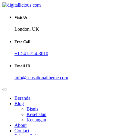
Skip
to
Sharing Digital Information
content
digitallicious.com
Visit Us
London, UK
Free Call
+1-541-754-3010
Email ID
info@sensationaltheme.com
Beranda
Blog
Bisnis
Kesehatan
Keuangan
About
Contact