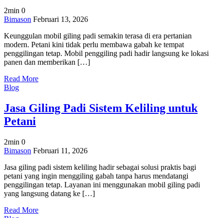
2min
0
on
Bimason
Februari 13, 2026
Keunggulan
Keunggulan mobil giling padi semakin terasa di era pertanian
Mobil
modern. Petani kini tidak perlu membawa gabah ke tempat
Giling
penggilingan tetap. Mobil penggiling padi hadir langsung ke lokasi
Padi
panen dan memberikan […]
untuk
Layanan
Read More
Cepat
Blog
dan
Fleksibel
Jasa Giling Padi Sistem Keliling untuk
Petani
2min
0
on
Bimason
Februari 11, 2026
Jasa
Jasa giling padi sistem keliling hadir sebagai solusi praktis bagi
Giling
petani yang ingin menggiling gabah tanpa harus mendatangi
Padi
penggilingan tetap. Layanan ini menggunakan mobil giling padi
Sistem
yang langsung datang ke […]
Keliling
untuk
Read More
Petani