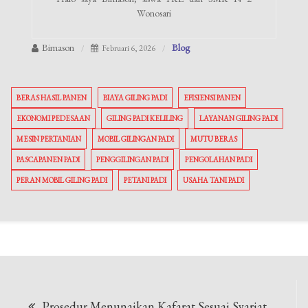
Wonosari
Bimason
Blog
Februari 6, 2026
BERAS HASIL PANEN
BIAYA GILING PADI
EFISIENSI PANEN
EKONOMI PEDESAAN
GILING PADI KELILING
LAYANAN GILING PADI
MESIN PERTANIAN
MOBIL GILINGAN PADI
MUTU BERAS
PASCAPANEN PADI
PENGGILINGAN PADI
PENGOLAHAN PADI
PERAN MOBIL GILING PADI
PETANI PADI
USAHA TANI PADI
Navigasi
Prosedur Menunaikan Kafarat Sesuai Syariat