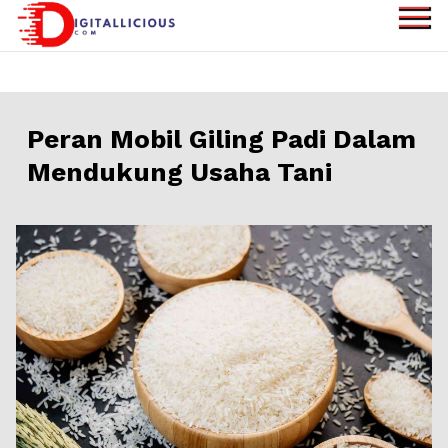
Skip
to
digitallicious.com
Sharing Digital
content
Information
Peran Mobil Giling Padi Dalam
Mendukung Usaha Tani