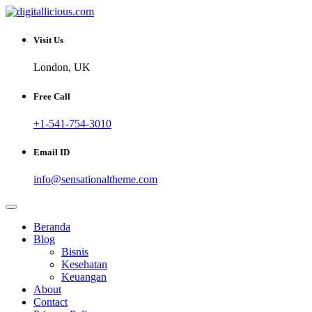
Skip
to
Sharing Digital Information
content
digitallicious.com
Visit Us
London, UK
Free Call
+1-541-754-3010
Email ID
info@sensationaltheme.com
Beranda
Blog
Bisnis
Kesehatan
Keuangan
About
Contact