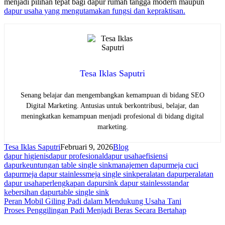
menjadi pilihan tepat bagi dapur rumah tangga modern maupun
dapur usaha yang mengutamakan fungsi dan kepraktisan.
Tesa Iklas Saputri
Senang belajar dan mengembangkan kemampuan di bidang SEO
Digital Marketing. Antusias untuk berkontribusi, belajar, dan
meningkatkan kemampuan menjadi profesional di bidang digital
marketing.
Tesa Iklas Saputri
Februari 9, 2026
Blog
dapur higienis
dapur profesional
dapur usaha
efisiensi
dapur
keuntungan table single sink
manajemen dapur
meja cuci
dapur
meja dapur stainless
meja single sink
peralatan dapur
peralatan
dapur usaha
perlengkapan dapur
sink dapur stainless
standar
kebersihan dapur
table single sink
Navigasi
Peran Mobil Giling Padi dalam Mendukung Usaha Tani
Proses Penggilingan Padi Menjadi Beras Secara Bertahap
pos