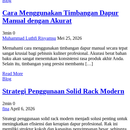
Blog
Cara Menggunakan Timbangan Dapur
Manual dengan Akurat
3min
0
on
Muhammad Luthfi Risyamsu
Mei 25, 2026
Cara
Memahami cara menggunakan timbangan dapur manual secara tepat
Menggunakan
sangat krusial bagi pebisnis kuliner profesional. Akurasi berat bahan
Timbangan
baku akan sangat menentukan konsistensi rasa produk akhir Anda.
Dapur
Selain itu, timbangan yang presisi membantu […]
Manual
dengan
Read More
Akurat
Blog
Strategi Penggunaan Solid Rack Modern
2min
0
on
fina
April 6, 2026
Strategi
Strategi penggunaan solid rack modern menjadi solusi penting untuk
Penggunaan
meningkatkan efisiensi dan kerapian dapur profesional. Rak ini
Solid
memiliki struktur kokoh dan kapasitas penyimpanan besar, sehingga
Rack