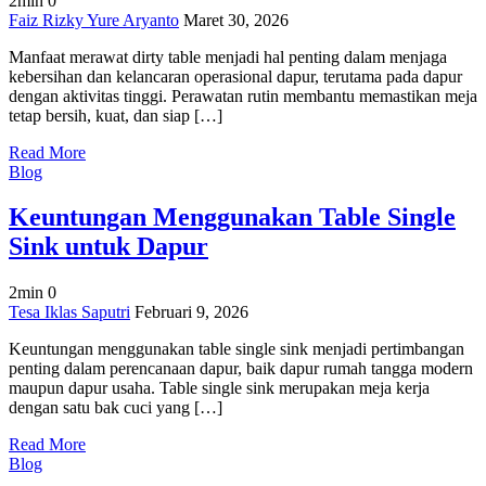
2min
0
on
Faiz Rizky Yure Aryanto
Maret 30, 2026
Manfaat
Manfaat merawat dirty table menjadi hal penting dalam menjaga
Merawat
kebersihan dan kelancaran operasional dapur, terutama pada dapur
Dirty
dengan aktivitas tinggi. Perawatan rutin membantu memastikan meja
Table
tetap bersih, kuat, dan siap […]
untuk
Kebersihan
Read More
dan
Blog
Efisiensi
Dapur
Keuntungan Menggunakan Table Single
Sink untuk Dapur
2min
0
on
Tesa Iklas Saputri
Februari 9, 2026
Keuntungan
Keuntungan menggunakan table single sink menjadi pertimbangan
Menggunakan
penting dalam perencanaan dapur, baik dapur rumah tangga modern
Table
maupun dapur usaha. Table single sink merupakan meja kerja
Single
dengan satu bak cuci yang […]
Sink
untuk
Read More
Dapur
Blog