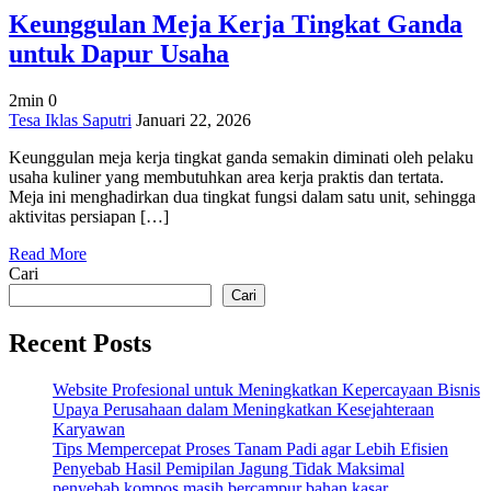
Keunggulan Meja Kerja Tingkat Ganda
untuk Dapur Usaha
2min
0
on
Tesa Iklas Saputri
Januari 22, 2026
Keunggulan
Keunggulan meja kerja tingkat ganda semakin diminati oleh pelaku
Meja
usaha kuliner yang membutuhkan area kerja praktis dan tertata.
Kerja
Meja ini menghadirkan dua tingkat fungsi dalam satu unit, sehingga
Tingkat
aktivitas persiapan […]
Ganda
untuk
Read More
Dapur
Cari
Usaha
Cari
Recent Posts
Website Profesional untuk Meningkatkan Kepercayaan Bisnis
Upaya Perusahaan dalam Meningkatkan Kesejahteraan
Karyawan
Tips Mempercepat Proses Tanam Padi agar Lebih Efisien
Penyebab Hasil Pemipilan Jagung Tidak Maksimal
penyebab kompos masih bercampur bahan kasar