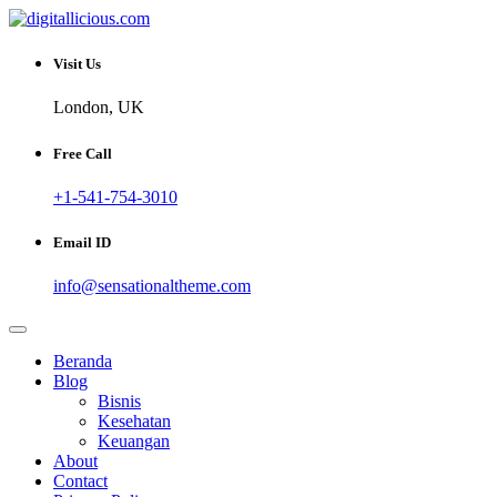
Skip
to
Sharing Digital Information
content
digitallicious.com
Visit Us
London, UK
Free Call
+1-541-754-3010
Email ID
info@sensationaltheme.com
Beranda
Blog
Bisnis
Kesehatan
Keuangan
About
Contact