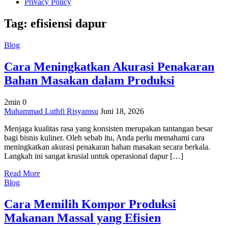
Privacy Policy
Tag:
efisiensi dapur
Blog
Cara Meningkatkan Akurasi Penakaran
Bahan Masakan dalam Produksi
2min
0
on
Muhammad Luthfi Risyamsu
Juni 18, 2026
Cara
Menjaga kualitas rasa yang konsisten merupakan tantangan besar
Meningkatkan
bagi bisnis kuliner. Oleh sebab itu, Anda perlu memahami cara
Akurasi
meningkatkan akurasi penakaran bahan masakan secara berkala.
Penakaran
Langkah ini sangat krusial untuk operasional dapur […]
Bahan
Masakan
Read More
dalam
Blog
Produksi
Cara Memilih Kompor Produksi
Makanan Massal yang Efisien