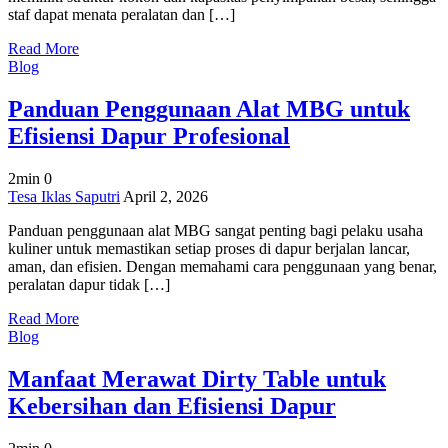
staf dapat menata peralatan dan […]
Modern
Read More
Blog
Panduan Penggunaan Alat MBG untuk
Efisiensi Dapur Profesional
2min
0
on
Tesa Iklas Saputri
April 2, 2026
Panduan
Panduan penggunaan alat MBG sangat penting bagi pelaku usaha
Penggunaan
kuliner untuk memastikan setiap proses di dapur berjalan lancar,
Alat
aman, dan efisien. Dengan memahami cara penggunaan yang benar,
MBG
peralatan dapur tidak […]
untuk
Efisiensi
Read More
Dapur
Blog
Profesional
Manfaat Merawat Dirty Table untuk
Kebersihan dan Efisiensi Dapur