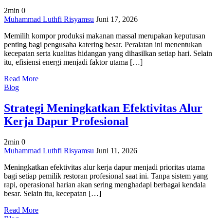
2min
0
on
Muhammad Luthfi Risyamsu
Juni 17, 2026
Cara
Memilih kompor produksi makanan massal merupakan keputusan
Memilih
penting bagi pengusaha katering besar. Peralatan ini menentukan
Kompor
kecepatan serta kualitas hidangan yang dihasilkan setiap hari. Selain
Produksi
itu, efisiensi energi menjadi faktor utama […]
Makanan
Massal
Read More
yang
Blog
Efisien
Strategi Meningkatkan Efektivitas Alur
Kerja Dapur Profesional
2min
0
on
Muhammad Luthfi Risyamsu
Juni 11, 2026
Strategi
Meningkatkan efektivitas alur kerja dapur menjadi prioritas utama
Meningkatkan
bagi setiap pemilik restoran profesional saat ini. Tanpa sistem yang
Efektivitas
rapi, operasional harian akan sering menghadapi berbagai kendala
Alur
besar. Selain itu, kecepatan […]
Kerja
Dapur
Read More
Profesional