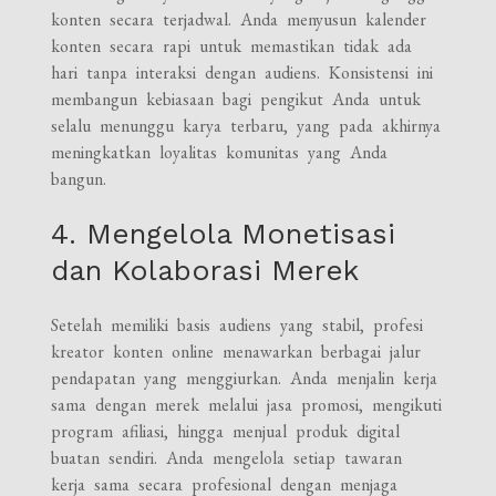
konten secara terjadwal. Anda menyusun kalender
konten secara rapi untuk memastikan tidak ada
hari tanpa interaksi dengan audiens. Konsistensi ini
membangun kebiasaan bagi pengikut Anda untuk
selalu menunggu karya terbaru, yang pada akhirnya
meningkatkan loyalitas komunitas yang Anda
bangun.
4. Mengelola Monetisasi
dan Kolaborasi Merek
Setelah memiliki basis audiens yang stabil, profesi
kreator konten online menawarkan berbagai jalur
pendapatan yang menggiurkan. Anda menjalin kerja
sama dengan merek melalui jasa promosi, mengikuti
program afiliasi, hingga menjual produk digital
buatan sendiri. Anda mengelola setiap tawaran
kerja sama secara profesional dengan menjaga