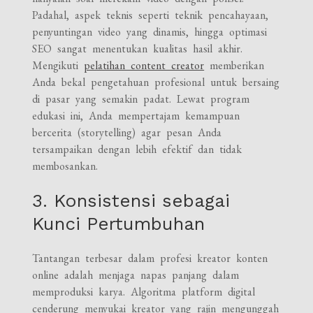
Padahal, aspek teknis seperti teknik pencahayaan,
penyuntingan video yang dinamis, hingga optimasi
SEO sangat menentukan kualitas hasil akhir.
Mengikuti
pelatihan content creator
memberikan
Anda bekal pengetahuan profesional untuk bersaing
di pasar yang semakin padat. Lewat program
edukasi ini, Anda mempertajam kemampuan
bercerita (storytelling) agar pesan Anda
tersampaikan dengan lebih efektif dan tidak
membosankan.
3. Konsistensi sebagai
Kunci Pertumbuhan
Tantangan terbesar dalam profesi kreator konten
online adalah menjaga napas panjang dalam
memproduksi karya. Algoritma platform digital
cenderung menyukai kreator yang rajin mengunggah