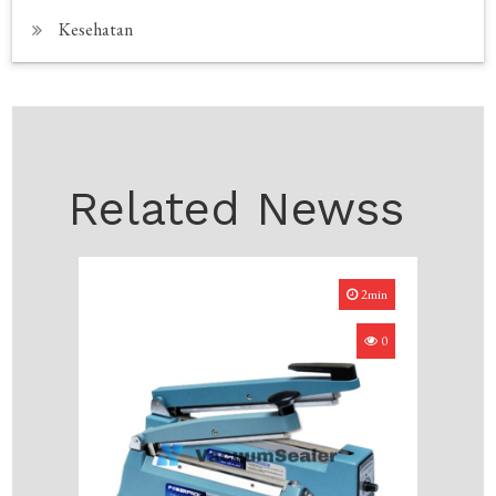
Kesehatan
Related Newss
2min
0