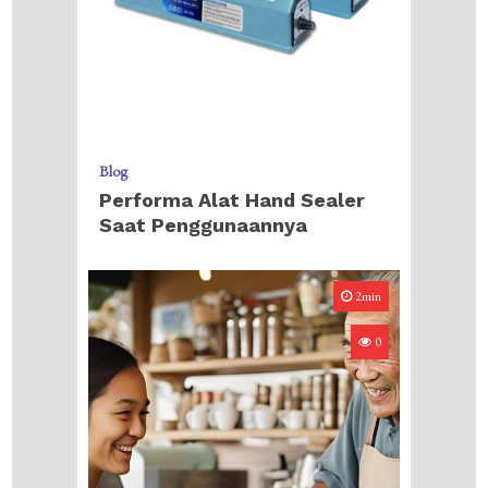
Blog
Performa Alat Hand Sealer
Saat Penggunaannya
2min
0