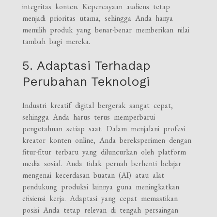
integritas konten. Kepercayaan audiens tetap
menjadi prioritas utama, sehingga Anda hanya
memilih produk yang benar-benar memberikan nilai
tambah bagi mereka.
5. Adaptasi Terhadap
Perubahan Teknologi
Industri kreatif digital bergerak sangat cepat,
sehingga Anda harus terus memperbarui
pengetahuan setiap saat. Dalam menjalani profesi
kreator konten online, Anda bereksperimen dengan
fitur-fitur terbaru yang diluncurkan oleh platform
media sosial. Anda tidak pernah berhenti belajar
mengenai kecerdasan buatan (AI) atau alat
pendukung produksi lainnya guna meningkatkan
efisiensi kerja. Adaptasi yang cepat memastikan
posisi Anda tetap relevan di tengah persaingan