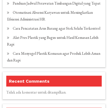
Panduan Jadwal Perawatan Timbangan Digital yang Tepat
Otomatisasi Absensi Karyawan untuk Meningkatkan
Efisiensi Administrasi HR
Cara Pencatatan Arus Barang agar Stok Selalu Terkontrol
Alat Pres Plastik yang Bagus untuk Hasil Kemasan Lebih
Rapi
Cara Menyegel Plastik Kemasan agar Produk Lebih Aman
dan Rapi
Recent Comments
Tidak ada komentar untuk ditampilkan.