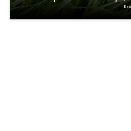
Rumput
Rea
Gajah
yang
Harus
Kamu
Tahu