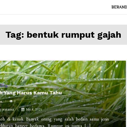
BERAN
Tag:
bentuk rumput gajah
Blog
jah Yang Harus Kamu Tahu
in
0
g pratama
Mei 8, 2025
loh di kenali. Banyak orang yang salah bedain sama jenis
kelihatan banget bedanya. Rumput ini punya […]