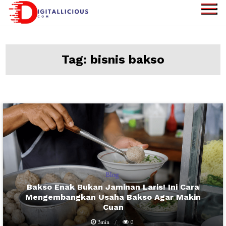
Skip
to
digitallicious.com
Sharing Digital
content
Information
Tag:
bisnis bakso
Blog
Bakso Enak Bukan Jaminan Laris! Ini Cara
Mengembangkan Usaha Bakso Agar Makin
Cuan
3min
0