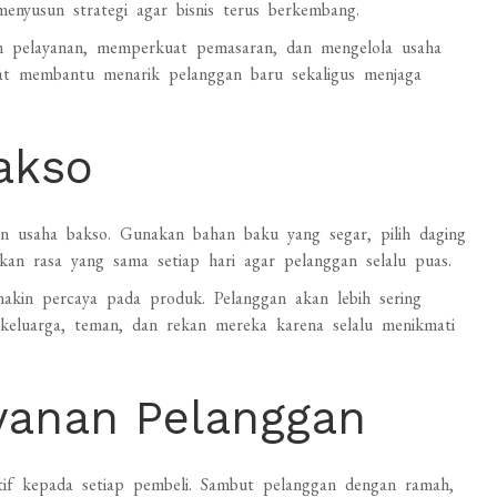
enyusun strategi agar bisnis terus berkembang.
an pelayanan, memperkuat pemasaran, dan mengelola usaha
t membantu menarik pelanggan baru sekaligus menjaga
akso
n usaha bakso. Gunakan bahan baku yang segar, pilih daging
lkan rasa yang sama setiap hari agar pelanggan selalu puas.
akin percaya pada produk. Pelanggan akan lebih sering
keluarga, teman, dan rekan mereka karena selalu menikmati
yanan Pelanggan
if kepada setiap pembeli. Sambut pelanggan dengan ramah,