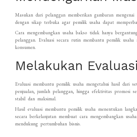
Masukan dari pelanggan memberikan gambaran mengenai k
dengan sikap terbuka agar pemilik usaha dapat memperbai
Cara mengembangkan usaha bakso tidak hanya bergantung
pelanggan. Evaluasi secara rutin membantu pemilik usaha 
konsumen.
Melakukan Evaluasi
Evaluasi membantu pemilik usaha mengetahui hasil dari set
penjualan, jumlah pelanggan, hingga efektivitas promosi s
stabil dan maksimal.
Hasil evaluasi membantu pemilik usaha menentukan langka
secara berkelanjutan membuat cara mengembangkan usaha 
mendukung pertumbuhan bisnis.