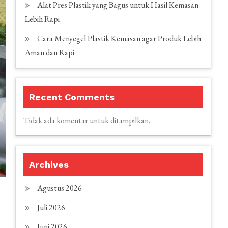
Alat Pres Plastik yang Bagus untuk Hasil Kemasan
Lebih Rapi
Cara Menyegel Plastik Kemasan agar Produk Lebih
Aman dan Rapi
Recent Comments
Tidak ada komentar untuk ditampilkan.
Archives
Agustus 2026
Juli 2026
Juni 2026