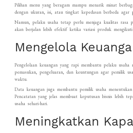
Pilihan menu yang beragam mampu menarik minat berbaga
dengan ukuran, isi, atau tingkat kepedasan berbeda agar p
Namun, pelaku usaha tetap perlu menjaga kualitas rasa
akan berjalan lebih efektif ketika variasi produk mengiku
Mengelola Keuanga
Pengelolaan keuangan yang rapi membantu pelaku usaha me
pemasukan, pengeluaran, dan keuntungan agar pemilik us
waktu.
Data keuangan juga membantu pemilik usaha menentukan l
Pencatatan yang jelas membuat keputusan bisnis lebih te
usaha sehari-hari.
Meningkatkan Kapa