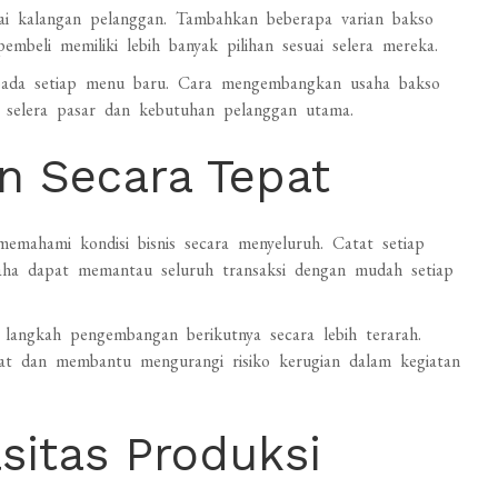
i kalangan pelanggan. Tambahkan beberapa varian bakso
embeli memiliki lebih banyak pilihan sesuai selera mereka.
 pada setiap menu baru. Cara mengembangkan usaha bakso
ti selera pasar dan kebutuhan pelanggan utama.
n Secara Tepat
mahami kondisi bisnis secara menyeluruh. Catat setiap
aha dapat memantau seluruh transaksi dengan mudah setiap
angkah pengembangan berikutnya secara lebih terarah.
pat dan membantu mengurangi risiko kerugian dalam kegiatan
sitas Produksi