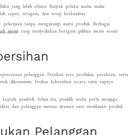
ksi yang lebih efisien. Banyak pelaku usaha mulai
bih cepat, seragam, dan tetap berkualitas.
 pekerjaan tanpa mengurangi mutu produk. Berbagai
ah mesin
yang menyediakan beragam pilihan mesin sesuai
ersihan
percayaan pelanggan. Pastikan area produksi, peralatan, serta
tuk dikonsumsi. Periksa kebersihan secara rutin supaya
kepada pembeli. Selain itu, pemilik usaha perlu menjaga
ualitas dan pelanggan merasa nyaman saat menikmati produk
ukan Pelanggan