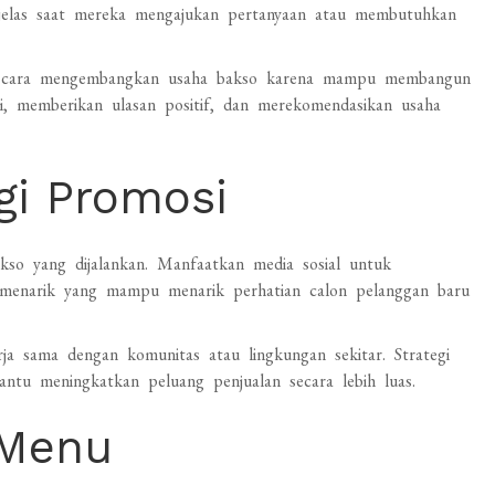
 jelas saat mereka mengajukan pertanyaan atau membutuhkan
am cara mengembangkan usaha bakso karena mampu membangun
, memberikan ulasan positif, dan merekomendasikan usaha
gi Promosi
so yang dijalankan. Manfaatkan media sosial untuk
menarik yang mampu menarik perhatian calon pelanggan baru
ja sama dengan komunitas atau lingkungan sekitar. Strategi
tu meningkatkan peluang penjualan secara lebih luas.
 Menu