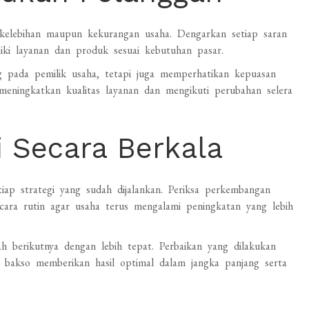
elebihan maupun kekurangan usaha. Dengarkan setiap saran
ki layanan dan produk sesuai kebutuhan pasar.
 pada pemilik usaha, tetapi juga memperhatikan kepuasan
meningkatkan kualitas layanan dan mengikuti perubahan selera
 Secara Berkala
iap strategi yang sudah dijalankan. Periksa perkembangan
ecara rutin agar usaha terus mengalami peningkatan yang lebih
h berikutnya dengan lebih tepat. Perbaikan yang dilakukan
bakso memberikan hasil optimal dalam jangka panjang serta