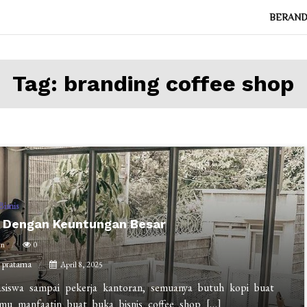
BERAN
Tag:
branding coffee shop
Bisnis
ni Dengan Keuntungan Besar
in
0
g pratama
April 8, 2025
asiswa sampai pekerja kantoran, semuanya butuh kopi buat
amu manfaatin buat buka bisnis coffee shop […]