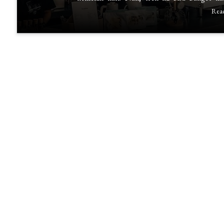
Shop
Rea
Mini
dengan
Keuntungan
Besar