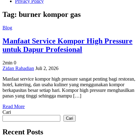
Privacy Policy
Tag:
burner kompor gas
Blog
Manfaat Service Kompor High Pressure
untuk Dapur Profesional
2min
0
on
Zidan Rahadian
Juli 2, 2026
Manfaat
Manfaat service kompor high pressure sangat penting bagi restoran,
Service
hotel, katering, dan usaha kuliner yang menggunakan kompor
Kompor
berkapasitas besar setiap hari. Kompor high pressure menghasilkan
High
panas yang tinggi sehingga mampu […]
Pressure
untuk
Read More
Dapur
Cari
Profesional
Cari
Recent Posts