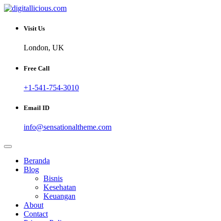
Skip
to
Sharing Digital Information
content
digitallicious.com
Visit Us
London, UK
Free Call
+1-541-754-3010
Email ID
info@sensationaltheme.com
Beranda
Blog
Bisnis
Kesehatan
Keuangan
About
Contact