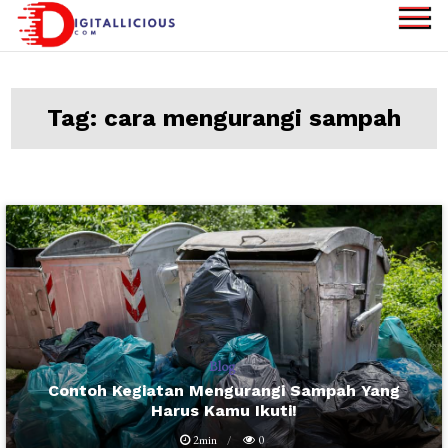
Skip
to
digitallicious.com
Sharing Digital
content
Information
Tag:
cara mengurangi sampah
Blog
Contoh Kegiatan Mengurangi Sampah Yang
Harus Kamu Ikuti!
2min
0