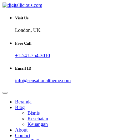
Skip
to
Sharing Digital Information
content
digitallicious.com
Visit Us
London, UK
Free Call
+1-541-754-3010
Email ID
info@sensationaltheme.com
Beranda
Blog
Bisnis
Kesehatan
Keuangan
About
Contact