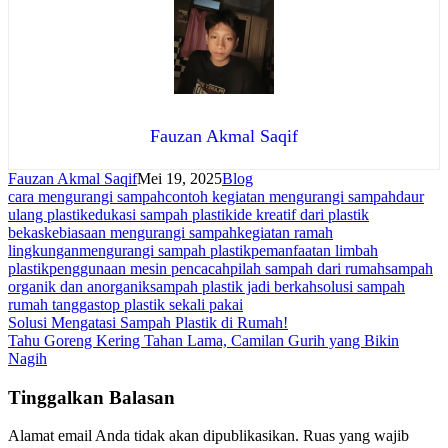
Fauzan Akmal Saqif
Fauzan Akmal Saqif
Mei 19, 2025
Blog
cara mengurangi sampah
contoh kegiatan mengurangi sampah
daur
ulang plastik
edukasi sampah plastik
ide kreatif dari plastik
bekas
kebiasaan mengurangi sampah
kegiatan ramah
lingkungan
mengurangi sampah plastik
pemanfaatan limbah
plastik
penggunaan mesin pencacah
pilah sampah dari rumah
sampah
organik dan anorganik
sampah plastik jadi berkah
solusi sampah
rumah tangga
stop plastik sekali pakai
Navigasi
Solusi Mengatasi Sampah Plastik di Rumah!
Tahu Goreng Kering Tahan Lama, Camilan Gurih yang Bikin
pos
Nagih
Tinggalkan Balasan
Alamat email Anda tidak akan dipublikasikan.
Ruas yang wajib