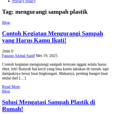
Privacy Policy
Tag:
mengurangi sampah plastik
Blog
Contoh Kegiatan Mengurangi Sampah
yang Harus Kamu Ikuti!
2min
0
on
Fauzan Akmal Saqif
Mei 19, 2025
Contoh
Contoh kegiatan mengurangi sampah ternyata nggak selalu harus
Kegiatan
ribet, loh! Banyak hal kecil yang bisa kamu lakukan di rumah, tapi
Mengurangi
dampaknya besar buat lingkungan. Makanya, penting banget buat
Sampah
mulai dari […]
yang
Harus
Read More
Kamu
Blog
Ikuti!
Solusi Mengatasi Sampah Plastik di
Rumah!