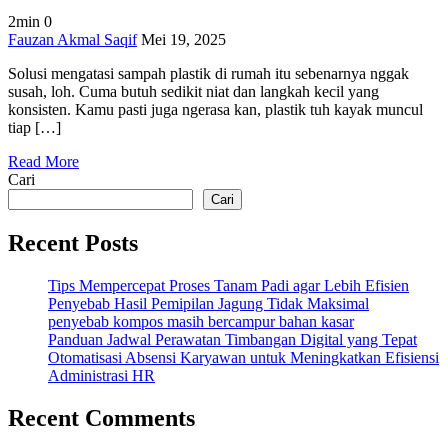
2min
0
on
Fauzan Akmal Saqif
Mei 19, 2025
Solusi
Solusi mengatasi sampah plastik di rumah itu sebenarnya nggak
Mengatasi
susah, loh. Cuma butuh sedikit niat dan langkah kecil yang
Sampah
konsisten. Kamu pasti juga ngerasa kan, plastik tuh kayak muncul
Plastik
tiap […]
di
Rumah!
Read More
Cari
Cari
Recent Posts
Tips Mempercepat Proses Tanam Padi agar Lebih Efisien
Penyebab Hasil Pemipilan Jagung Tidak Maksimal
penyebab kompos masih bercampur bahan kasar
Panduan Jadwal Perawatan Timbangan Digital yang Tepat
Otomatisasi Absensi Karyawan untuk Meningkatkan Efisiensi
Administrasi HR
Recent Comments