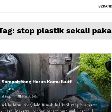
BERAN
Tag:
stop plastik sekali paka
Blog
 Sampah Yang Harus Kamu Ikuti!
in
0
al Saqif
Mei 19, 2025
elalu harus ribet, loh! Banyak hal kecil yang bisa kamu
gkungan. Makanya, penting banget buat mulai dari […]