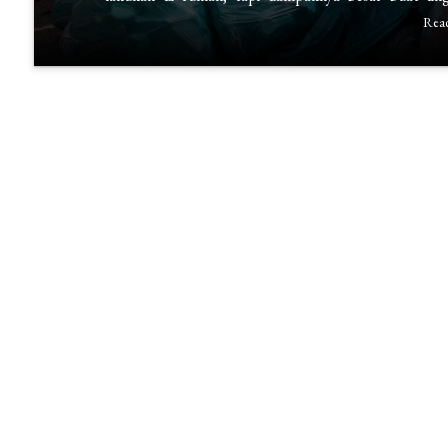
Mengurangi
Rea
Sampah
yang
Harus
Kamu
Ikuti!